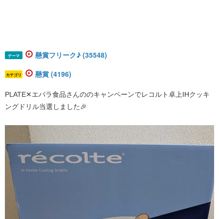
懸賞フリーク♪ (35548)
テーマ
懸賞 (4196)
カテゴリ
PLATE✕エバラ食品さんののキャンペーンでレコルト卓上IHクッキ
ングドリル当選しました🎉