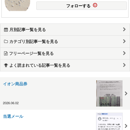
フォローする
月別記事一覧を見る
カテゴリ別記事一覧を見る
フリーページ一覧を見る
よく読まれている記事一覧を見る
イオン商品券
2026.06.02
当選メール