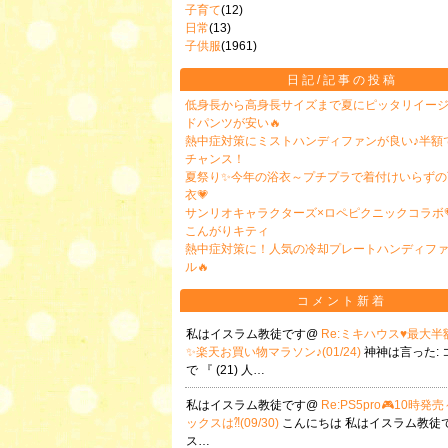
子育て
(12)
日常
(13)
子供服
(1961)
日記/記事の投稿
低身長から高身長サイズまで夏にピッタリイージ
ドパンツが安い🔥
熱中症対策にミストハンディファンが良い♪半額
チャンス！
夏祭り✨今年の浴衣～プチプラで着付けいらずの
衣💗
サンリオキャラクターズ×ロペピクニックコラボ
こんがりキティ
熱中症対策に！人気の冷却プレートハンディフ
ル🔥
コメント新着
私はイスラム教徒です@
Re:ミキハウス♥️最大
✨楽天お買い物マラソン♪(01/24)
神神は言った: 
で 『 (21) 人…
私はイスラム教徒です@
Re:PS5pro🎮10時
ックスは⁈(09/30)
こんにちは 私はイスラム教徒で
ス…