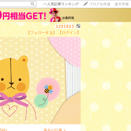
>>
人気記事ランキング
ブログを作成
楽天市場
1291823
【フォローする】
【ログイン】
【毎日開催】
15記事にいいね！で1ポイント
10秒滞在
いいね!
--
/
--
5件)
過去の記事 >