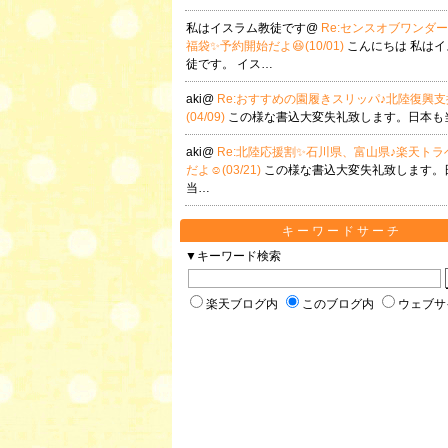
私はイスラム教徒です@
Re:センスオブワンダー 
福袋✨予約開始だよ😆(10/01)
こんにちは 私は
徒です。 イス…
aki@
Re:おすすめの園履きスリッパ♪北陸復興
(04/09)
この様な書込大変失礼致します。日本も
aki@
Re:北陸応援割✨石川県、富山県♪楽天トラ
だよ☺(03/21)
この様な書込大変失礼致します。
当…
キーワードサーチ
▼キーワード検索
楽天ブログ内
このブログ内
ウェブサ