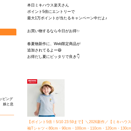
本日ミキハウス楽天さん
ポイント5倍にエントリーで
最大1万ポイントが当たるキャンペーン中だよ♪
お買い物するなら今日がお得✨
春夏物新作に、Web限定商品が
追加されてるよー😆
お得だし夏にピッタリで良き👇
ッピング
 娘と息
。
【ポイント5倍！5/10 23:59まで】＼2026新作／【ミキハウス
袖Tシャツ＜80cm・90cm・100cm・110cm・120cm・13