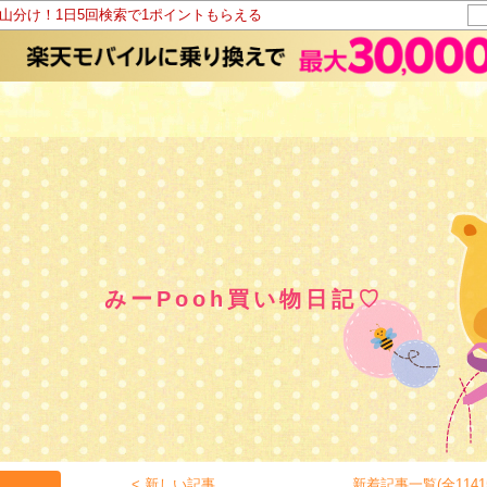
ト山分け！1日5回検索で1ポイントもらえる
みーPooh買い物日記♡
< 新しい記事
新着記事一覧(全1141