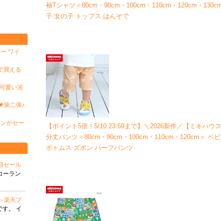
袖Tシャツ＜80cm・90cm・100cm・110cm・120cm・13
子 女の子 トップス はんそで
ー ワイ
で買える
可愛い浴
第二弾♪
ァンがセー
【ポイント5倍！5/10 23:59まで】＼2026新作／【ミキハウス
分丈パンツ＜80cm・90cm・100cm・110cm・120cm＞ 
ボトムス ズボン ハーフパンツ
半額セール
コーラン
発売～楽天ブ
す。 イ