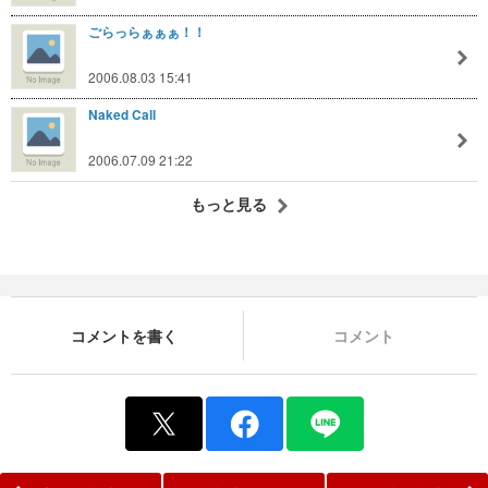
400km走破した後に震える手で吸ったタバコ: 20円
ごらっらぁぁぁ！！
2006.08.03 15:41
Naked Call
2006.07.09 21:22
アホなことやった思い出: priceless
もっと見る
お金で買えない価値がある。買えるものでMasturbation。
コメントを書く
コメント