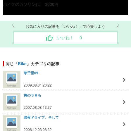
バイクのガソリン代: 3000円
お気に入りの記事を「いいね！」で応援しよう
いいね！
0
高速道路利用料: 2000円
同じ「
Bike
」カテゴリの記事
少し無愛想なおっちゃんが焼いたお好み焼き: 1900円
草千里09
2009.08.31 20:22
俺のＳＲも
雨の中震えながら飲んだHotコーヒー: 240円
2007.08.08 13:37
深夜ドライブ、そして
2006.12.03 08:32