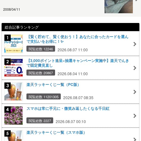
2008/04/11
総合記事ランキング
【賢く貯めて、賢く使おう！】あなたに合ったカードを選ん
で支払いをお得に！✨
閲覧総数 12246
2026.08.07 11:00
【3,000ポイント進呈×抽選キャンペーン実施中】楽天でんき
で固定費見直し
閲覧総数 20867
2026.08.04 11:00
楽天ラッキーくじ一覧（PC版）
閲覧総数 11201305
2026.08.07 08:35
スマホは常に手元に・微笑み返したくなる千日紅
閲覧総数 2227
2026.08.07 00:10
楽天ラッキーくじ一覧（スマホ版）