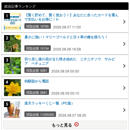
総合記事ランキング
【賢く貯めて、賢く使おう！】あなたに合ったカードを選ん
で支払いをお得に！✨
閲覧総数 18785
2026.08.07 11:00
暑さに強い！マリーゴールドと日々草の種を採ろう！
閲覧総数 10134
2026.08.08 16:58
切り戻し後の花がまた咲き始めた ニチニチソウ サルビ
ア ペチュニア
閲覧総数 4281
2026.08.09 00:00
幼馴染から電話
閲覧総数 2681
2026.08.09 00:10
楽天ラッキーくじ一覧（PC版）
閲覧総数 11205355
2026.08.07 08:35
もっと見る