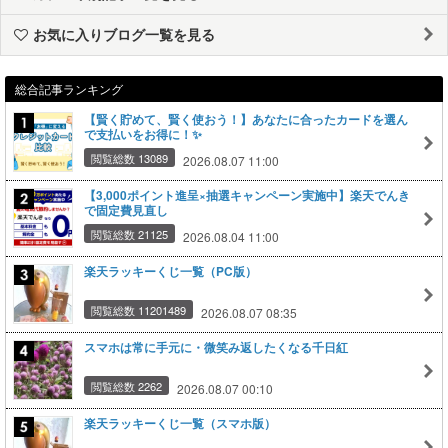
お気に入りブログ一覧を見る
総合記事ランキング
【賢く貯めて、賢く使おう！】あなたに合ったカードを選ん
で支払いをお得に！✨
閲覧総数 13089
2026.08.07 11:00
【3,000ポイント進呈×抽選キャンペーン実施中】楽天でんき
で固定費見直し
閲覧総数 21125
2026.08.04 11:00
楽天ラッキーくじ一覧（PC版）
閲覧総数 11201489
2026.08.07 08:35
スマホは常に手元に・微笑み返したくなる千日紅
閲覧総数 2262
2026.08.07 00:10
楽天ラッキーくじ一覧（スマホ版）