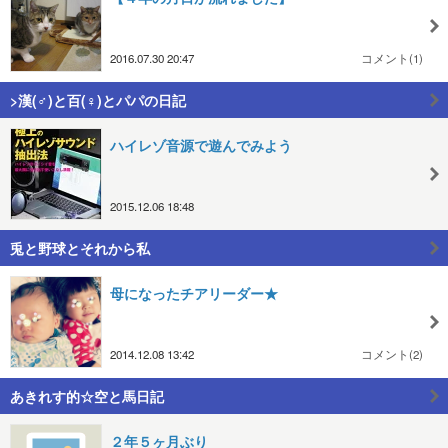
2016.07.30 20:47
コメント(1)
>漢(♂)と百(♀)とパパの日記
ハイレゾ音源で遊んでみよう
2015.12.06 18:48
兎と野球とそれから私
母になったチアリーダー★
2014.12.08 13:42
コメント(2)
あきれす的☆空と馬日記
２年５ヶ月ぶり