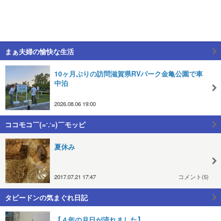
まぁ夫婦の愉快な生活
10ヶ月ぶりの訪問滋賀県RVパーク金亀公園で車
中泊
2026.08.06 19:00
ココモコ￣(=∵=)￣モッピ
夏休み
2017.07.21 17:47
コメント(5)
タビードンの気まぐれ日記
【４年の月日が流れました】