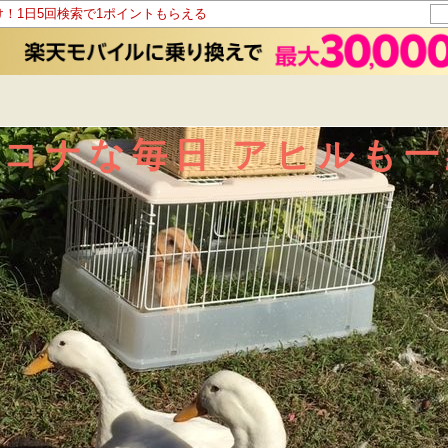
け！1日5回検索で1ポイントもらえる
モコナな毎日 アヒルも一