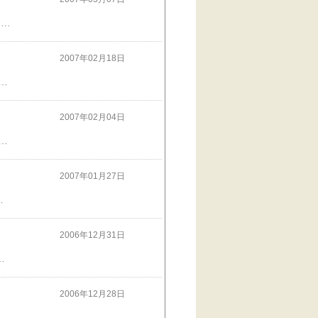
みなちゃ～～ん！お約束どうり いたずらっこ＾＾Ｕモチャーの特集でちゅョ モチャーね お立ち台が 好きなんでちゅ これはママの衣装ケースでちゅ じゃあ これは何だと思う？ くふふ くふふ くふふ くふふ なんだか モチャー ・・・ 小さく見えるでちゅ ・・・ 『アップに するね 』 『え？ 宝くじ店の オバサンみたい？』 モチャーが 乗っているのはね ママの メイクボックスでちゅ （ふしぎな 香りがするんでちゅ・・・） いたずらっこ【２】も みてね
2007年02月18日
 見守ってる でちゅ ママは 喪に伏します 今まで 本当にありがとうございました。 また 落ち着いたら 遊びにいかせて くださいね モチャーの 日記は 思い出編として 時々 書きたいと思います。 ラッキーお姉ちゃんが 迎えてくれまちた モチャーは 最後 腕の中で・・・ とても勢いよく 空中を 駆けていきました おねえちゃん モチャー会いたかった 虹の橋で 思いっきり 走って 楽しく 暮してね モチャー いままで 最高の幸せ ありがとうね 暖かい メッセージ ありがとうございます 大変 ありがたく 思っております。
2007年02月04日
『 モチャー ちゃん こんにちは 』 ふぅぅぅ～ だれか モチャーのこと よんだでちゅかねぇ ？？ こっち こっち ・・・ うふふ ・・・ わたしは ね 春を呼ぶベア スノードロップ モチャー いま おていれ しちゃうから ちょっとまっててね ベアさん これ モチャーが とって あげるからね くふぁふぁ たのしかった でちゅ
2007年01月27日
モチャー 明るいブラウンに 換毛中でちゅ 』
2006年12月31日
ただきまして ありがとう ございました 来年も よろしく ね～ みなちゃん ありがとうでちゅ
2006年12月28日
 でちゅ ママが アイビーズで 新ポケモン つくって みまちた ョ