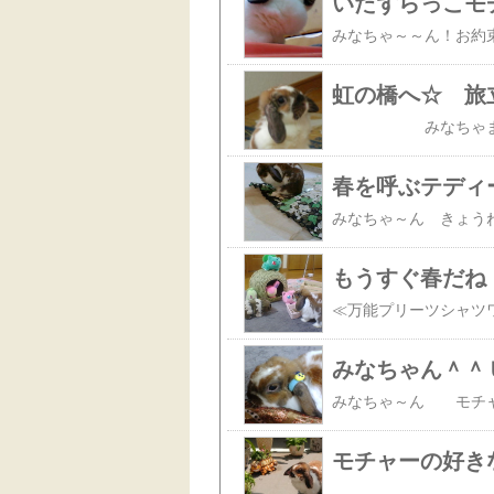
いたずらっこモ
虹の橋へ☆ 旅
春を呼ぶテディ
もうすぐ春だね
みなちゃん＾＾
モチャーの好き