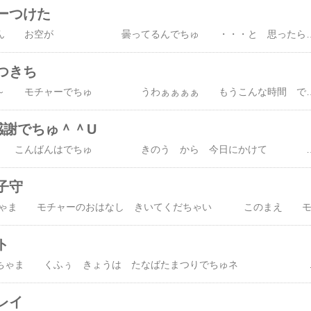
ーつけた
みなちゃん お空が 曇ってるんでちゅ ・・・と 思ったら 雨が 降ってた んでちゅ ・・・ もうすぐ 夕ごはんもらったら モチャー おるすばん なんでちゅ ・・・ ふぁ～～ぁ～ このごろ 夕方から こおろぎさん たちが 可愛く 鳴いてるでちゅねぇ すこし 前までは 
つきち
みなちゃま～ モチャーでちゅ うわぁぁぁぁ もうこんな時間 でちゅ ママ はやく 日記書いてくだちゃいネ まず きょう こんな子が届いたんでちゅ そうでちゅ アジアンタムさん でちゅ ママが だぁ～いすきで ずっとほしかった すずしげ～な 観葉植物でちゅ。 『ちょっとぉ～ ママ あの きれいなブルーのいれもの モチャーの おやついれに って 買ってくれたのにー 』 『ちょっと アジアンタムさんに かしてあげてネ つぎの 土曜日 パパに 植え替えてもらうから 』 『どこに でちゅか』 『ひ み つ
感謝でちゅ＾＾U
みなちゃま こんばんはでちゅ きのう から 今日にかけて モチャーとママには うれしいことが いっぱいあったんでちゅ まず 【モチャーな毎日】 が ５０００HIT を迎えまちた あっという間 でちたねぇ これも みなさまの おかげでちゅ ５０００ジャストを 踏んでくださった方は さっき お知らせくださった おリボン隊 のっけ隊 でも一緒の お友達 うさこちゃんのお家の ミント様 でちゅ ミントさん いつもいつもありがとうでちゅ そして 新たなスタート5001 を踏んでくださったのは ☆うさぽぽDAY☆ の ムム４１さま でちゅ 【モチャーな毎日】の 日記スタート前から 応援していただいて 本当にありがとうでちゅ ５月２９日 日記の書き方が 解らなくて ・・・ アルバムだけだったんでちゅ まだ ３ヶ月も たってないんでちゅねぇ 初の写真入り日記 フォトでちゅ なつかしい でちゅ
子守
ト
みなちゃま くふぅ きょうは たなばたまつりでちゅネ たなばたデート したいでちゅ だれか あそびにきてくれまちぇんかねぇ ・ ・ ・ はぁあぁ ・ ・ ・ のど かわいた ドア のま
レイ