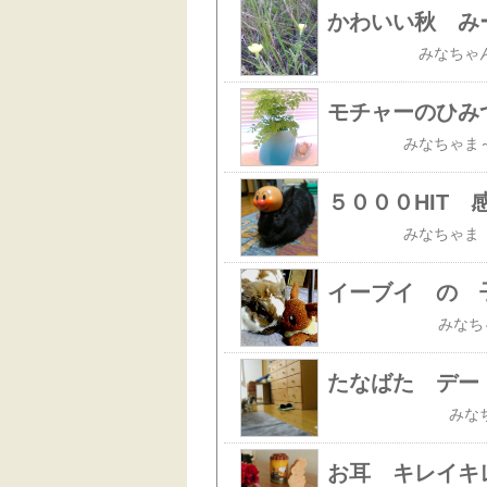
かわいい秋 み
モチャーのひみ
５０００HIT 
イーブイ の 
たなばた デー
お耳 キレイキ