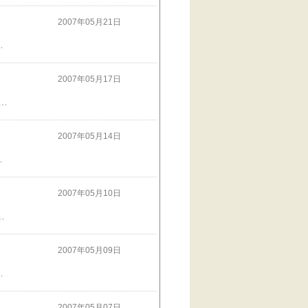
2007年05月21日
いてくれたんでちゅ 『・・・そう・・・・だったんでちゅね モチャーに 旅立つこと 言いに来てくれたのに ごめんね ジグザグマくん 』 『気長に 待つことに したでちゅ』
2007年05月17日
ゅ』 そして・・・ モチャーは ママがいないスキに・・・ 『ここにも いないでちゅねぇ・・・ 』 トトトトトトト 『 モチャー 』 『・・・あ ママでちゅ！』 みつかっちゃった～ 危ない所に うっかり上らせてしまってすみません。 以降、席を立つときは 椅子を中に入れるように 注意していました。 みなちゃん ＜いたずらっこモチャー＞ 見てくれて ありがとうでちゅ ジグザグマくんの 行方がまだ解らないので そのお話は また今度ね きのう 書きたかったんだけどね。 書けば よかった・・・ モチャーの写真見に来てくださって 本当にありがとうございました
2007年05月14日
なったでちゅ 』 『クンクン・・・ニオイが のこっていまちゅ』 『さがさなきゃ・・・』 後編に つづく でちゅ
2007年05月10日
うでちゅかねぇ？ 』 『ご用がないなら・・・ 眠って いいでちゅか？ 』 中編に つづくでちゅ 中編は14日（月）です。 次の日記は ＜おでかけダイアリー＞です いたずらっこモチャー【１】は ここを押してね＾＾Ｕ
2007年05月09日
えも がんばってね ペレットの入れ物も きれいにね
2007年05月07日