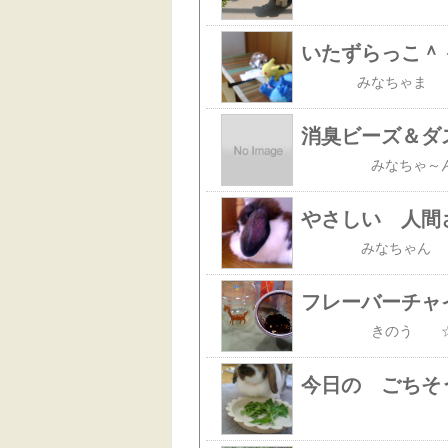
いたずらっこ＾
消臭ビーズ＆ダ
やさしい 人間
フレーバーチャイで
今日の ごちそ