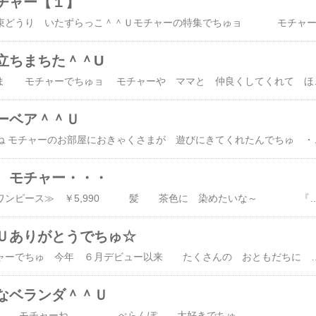
チャー【１】
立ちまちた＾＾U
みなちゃま モチャーでちゅョ モチャーや ママと 仲良くしてくれて ほんとに ほんとに ありがとうございまちた これからは みんなのこと お空から
ーベア＾＾Ｕ
みなちゃ～ん きょうね モチャーのお部屋におきゃくさまが 遊びにきてくれたんでちゅ ・・・ 
 モチャー・・・
≪万能プリーツシャツワンピース≫ ￥5,990 髪 茶色に 染めたいな～ 『 
Ｕありがとうでちゅ☆
みなちゃ～ん モチャーでちゅ 今年 ６月デビュー以来 たくさんの おともだちに 遊びにきてい
なベランダ＾＾Ｕ
モチャーね べらんぽ 大好きでちゅ このあとの 日記から 予告編