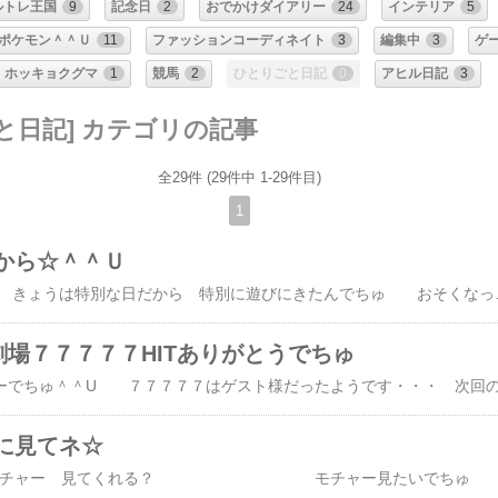
ルトレ王国
9
記念日
2
おでかけダイアリー
24
インテリア
5
ポケモン＾＾Ｕ
11
ファッションコーディネイト
3
編集中
3
ゲ
ホッキョクグマ
1
競馬
2
ひとりごと日記
0
アヒル日記
3
と日記] カテゴリの記事
全29件 (29件中 1-29件目)
1
から☆＾＾Ｕ
みなちゃん モチャーね きょうは特別な日だから 特別に遊びにきたんでちゅ おそくなっちゃ
劇場７７７７７HITありがとうでちゅ
に見てネ☆