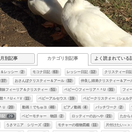
月別記事
カテゴリ別記事
よく読まれている
ナ＆レッシー
2
モコナ日記
63
レッシー日記
12
クリスティー日
37
おさんぽクリスティー＆アール
32
仲良し姉弟クリスティー＆アー
姉妹フィーリア＆クリスティー
51
ベビー◇フィーリア＾＾U
31
フィ
館＾＾U＜＾V
11
ベビーアルセウス
19
ベビークリスティー（シェル
＾Ｕ
20
動画！でちゅヨ
46
ピアノ動画
4
パッチワーク
2
日記
29
ベビーモチャー 物語
2
ロッティーのおへや
21
たから
うさマニア シリーズ
23
モチャーの植物図鑑
11
片付けたい～＞