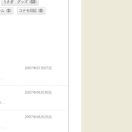
うさぎ グッズ
12
ーム
1
コナモ日記
3
2007年07月07日
った けど・・・ 去年の 七夕 楽しかったでちゅ これから 暑い日が続く でちゅけど 水分と 塩分すこし取って みなちゃんも 元気でがんばってね ママと クリスティーのお散歩 大丈夫 でちゅかねぇ・・・ 毒クモとか 心配・・・ モチャー お空から 守ってあげるでちゅ クリスティーの七夕は・・・ お写真 クリックしてね
2007年06月30日
みなちゃ～ん！モチャーでちゅ＾＾U ７７７７７はゲスト様だったようです・・・ 次回の『くふふ＾＾Uチャンス』は７７９２２ きょうは７７７７７HITの お礼に モチャーから 涼しくなるCMをお届けしまちゅ 夏は 冷たいデザートが ほしいでちゅ！ きょうの おやつは なんでちゅかねぇ・・・ ピン ポ～ン 『あ・・・お届けものでちゅ』 わくわく ドキドキ でちゅ 『ハイ！ どうぞ 』 くふぁ～～い まんぞく したでちゅ どうも ありがとうでちゅ 1000ポイントもらえると思って・・・応募したのですが 各１０商品の入賞者１０名ずつでした・・・。 クリスティーのファッションショー見てネ
2007年06月25日
≪お姫様の宝石≫ モチャー 見てくれる？ モチャー見たいでちゅ 『 モチャー これだよ 』 『 ママ つけてみて ほしいでちゅ』 『 ほら これ 』 『 くふぁ～～ 光ってるでちゅ』