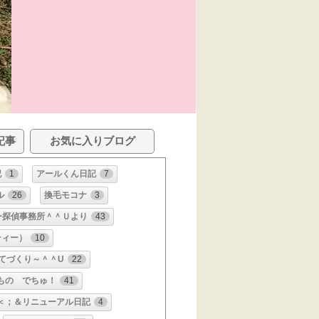
記事
お気に入りブログ
記
1
アールくん日記
7
ル
26
換毛モコナ
3
ー探偵事務所＾＾Ｕより
43
ティー）
10
てづくり～＾＾U
22
もの でちゅ！
41
＜；＆リニューアル日記
4