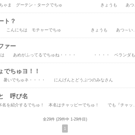
みなちゃま グーテン・タークでちゅ きょうも あついでちゅネ ハァ ハァ ・ ・ ・ きょうは ママの かわりに モチャーが 書いてあげるでちゅ ママの朝ごはんでちゅ おやつみたいでちゅネ 月のぴょん屋 の うさドラ と
ート？
みなちゃま こんにちは モチャーでちゅ きょうも あつ～い １にちでちたネ おつかれちゃま モチャーね あつさなんかに まけないでちゅ あさのうちに ベランダの 見回りも すませたんでちゅ きょうはネ モチャママのプライベートを 公開しちゃいまちゅ ママね ぽぽちゃんちの ムムお姉ちゃんから むりやり 【バトン】をもらったんでちゅ 【予測変換バトン】でちゅって (で入力したとき さいしょにでてくる 言葉は なんでちゅかねぇ・・・) それでは GOでちゅ あ･･･アゲマス い・・・入れました う・・・運動 ( ２．ウェーブ ３．ウォレ ４．ウサギ ) え・・・エアコン お・・・オン ちょっとタイムでちゅ 【う】 ３ばんの ウォレは 『ウォレスとグルミット』でちゅ か・・・カレンダー き・・・キャノンボール く・・・苦しい (ママは よく 仮病つかうでちゅ) け・・・ケーキ こ・・・声 さ・・・ササヤカナ し・・・食 (パパに でを たのんでたでちゅ) す・・・スカート (スカート また買ったでちゅネ) せ・・・設定 そ・・・層 た・・・高かった ち・・・ちなみに つ・・・
ファー
ょでちゅヨ！！
と 呼び名
きょうは モチャーの本名を紹介するでちゅ！ 本名はチャッピーでちゅ！ でも『チャッピー ！』とよんでもらったのは、始めの１週間だけだったのでもう忘れたでちゅね その後１年くらい『チャッちゃん！』と呼んでくれて 嬉しかったなー今でも時々は『チャッちゃん』って呼ばれる事 あるんでちゅそれが なんで『モチャー』にな
全29件 (29件中 1-29件目)
1