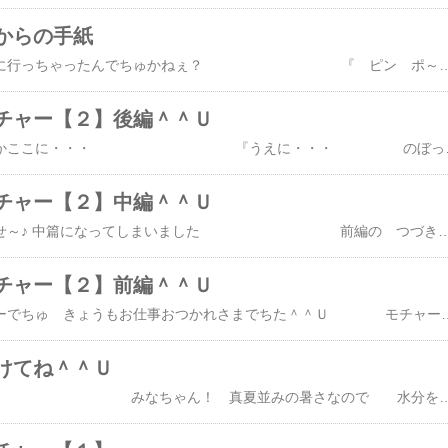
からの手紙
ジグザグマくん どこに行っちゃったんでちゅかねぇ？ 『 ピン ポ～ン』 『 あれ ！？ だれかきたでちゅ』 『若草 ゆうびん局で～す 』 『モチャーさんに お手紙です』 『 ・・・え モチャーに 』 あ これ・・・ ジグザグマくんの足型に まちがいないでちゅ ・・・ 若草と お花の 色水で 一生けんめい書
チャー【２】後編＾＾Ｕ
ジグザグマくん、たしかここに・・・ 『うえに・・・ のぼったのかも しれないでちゅ！』 トゥルルルルルルルル 『あ でんわでちゅ』 『 今が チャンス でち
チャー【２】中編＾＾Ｕ
みなちゃ～ん！おまたせ～♪ 中篇になってしまいました 前編の つづき からでちゅョ 『ご用がないなら 眠っていいでちゅか？』 そして モチャーは 夢の世界へ 夕方になりました・・・ 『はっ・・・ 目が 覚めたでちゅ』 『ジグザグマくん・・・たしかここに・・・？』 『 ・・・ いなく 
チャー【２】前編＾＾Ｕ
みなちゃ～ん！モチャーでちゅ きょうもお仕事おつかれさまでちた＾＾Ｕ モチャーね 冬は ここでお昼寝してたんでちゅョ キレイキレイして・・・ お昼寝するでちゅ 『・・・あ ジグザグマくんでちゅ！ 』 『なにか ごよ
けてね＾＾Ｕ
みなちゃん！ 真夏並みの暑さなので 水分をとって 熱中症に 気をつけてね ペットの 水換