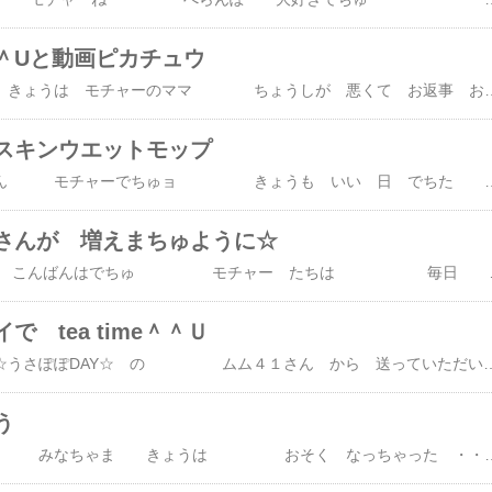
＾Uと動画ピカチュウ
みなちゃま きょうは モチャーのママ ちょうしが 悪くて お返事 おそくなりまちた・・ やっと 書いたんでちゅね モチャーは 元気 元気～ ママが 洗濯している間に ね こんなこと してるんでちゅ くぅふぁ～～～～ ひみつきちの 屋根に のったらね おともだち はっけ～～ん きいろい 子は みなちゃん 知って
スキンウエットモップ
みなちゃ～ん モチャーでちゅョ きょうも いい 日 でちた 明日も さわやかな 朝を むかえるでちゅ これ すてきでちょ ずっと 前 ママが フェリシモで 集めてた ディーナ の フレグランス ポット でちゅ 去年の 今頃・・・ ママが 何年ぶりに フェリシモ 再開ちた時は まだ ディーナコレクション あったんでちゅ それが ・・・ 今年の 春 無くなってまちた ・・・ でも カタログから 消えても 在庫のあるコレクションも あるんでちゅヨ また、 明日から ご紹介しまちゅ ね きれいな 消臭ビーズなら （これも 前の号でちゅが） CN－６０２－３１８ 取替え簡単！キラキラジェルビーズの消臭芳香剤の会 （同色２袋 ７８０円） ・・・が まだ あるかも あと こんなの いいかも クラソ２０
さんが 増えまちゅように☆
みなちゃん こんばんはでちゅ モチャー たちは 毎日 とっても しあわせでちゅネ でも ・・・ 毎日 苦しみだけの うさぎさん や ほかの動物さん達のこと 考えると 胸が痛く せすじがこおりまちゅ それは 毛皮工場の 動物さん達のこと ・・・ こんど 東京 と 大阪で 毛皮反対デモ が
 tea time＾＾Ｕ
きのう ☆うさぽぽDAY☆ の ムム４１さん から 送っていただいた フレーバーチャイ を いただきました 『 まず 茶葉を 茶こしに入れまちゅ 』 『 うわぁぁぁぁ 花びらが 入ってるでちゅ』 『マリーゴールド っていう 小さなお花だネ』 『 ・・・ えっと ほかには ・・・ 』 『香料 オレンジピール アラザン だって・・・ 』 お菓子の ようい でちゅ きのう ママが スーパーで 見つけたんでちゅ かわいい でちょう 『 あ ・・・ お湯が ふっとうしてるでちゅ 』 ゴブ ゴブ ゴブ ・・・・ 『 ・・・く うーー チョコの香りでちゅ』 『 ママは ストレートで お菓子をつまむのが いつもの 飲みかた なんでちゅ 』 チョコの 甘い香り 
う
みなちゃま きょうは おそく なっちゃった ・・・・ 書きたいことが いっぱいあるんでちゅけど ママが グズグズしちゃったので きょうは 予定をへんこう でちゅ ・・・ きょう ね モチャー とっても おいしいもの 食べたんでちゅ ながい はっぱ と たんぽぽ さん クローバー