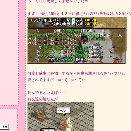
ってくらぃ更新してませんでしたｗ
まず･･･先月16日か１８日に鼻毛ﾁｬﾝのｱﾁｬをﾇｯｺﾛしたSS(´･∀
何度も蘇生（巻物）するから何度も殺される鼻ﾁｬﾝのｱﾁｬ。
愛されてます(*´・ω・)(・ω・`*)ﾈｰ
死んでるといえば････
お友達の姫たんが