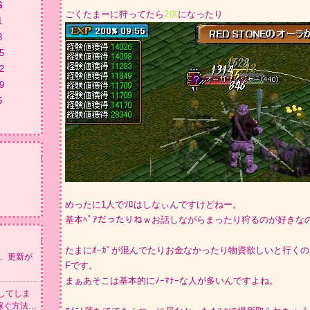
S
ごくたまーに狩ってたら
2倍
になったり
1
8
5
2
9
5
めったに1人でｿﾛはしなぃんですけどねー。
基本ﾍﾟｱだったりねｗお話しながらまったり狩るのが好きな
たまにｵｰｶﾞが混んでたりお金なかったり物資欲しいと行くのが
、更新が
Fです。
まぁあそこは基本的にﾉｰﾏﾅｰな人が多いんですよね。
してしま
稼ぐ方法…