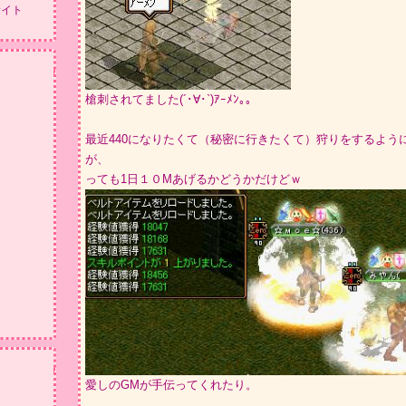
サイト
槍刺されてました(´･∀･`)ｱｰﾒﾝ｡｡
最近440になりたくて（秘密に行きたくて）狩りをするよう
が、
っても1日１０Mあげるかどうかだけどｗ
愛しのGMが手伝ってくれたり。