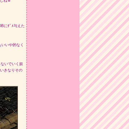
うしねｗ
Bにﾀﾞﾒ与えた
ぁいいや的なく
誤らないでいく奴
らいきなりその