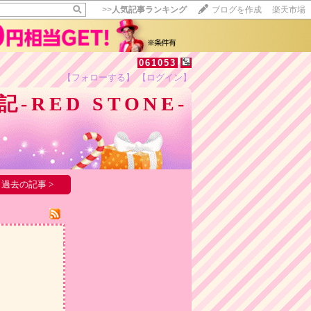
>>
人気記事ランキング
ブログを作成
楽天市場
061053
【フォローする】
【ログイン】
【毎日開催】
RED STONE-
15記事にいいね！で1ポイント
10秒滞在
いいね!
--
/
--
過去の記事 >