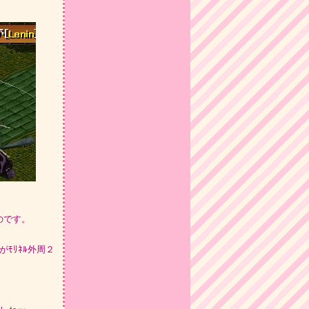
のです。
ﾓﾘﾈﾙ外周２