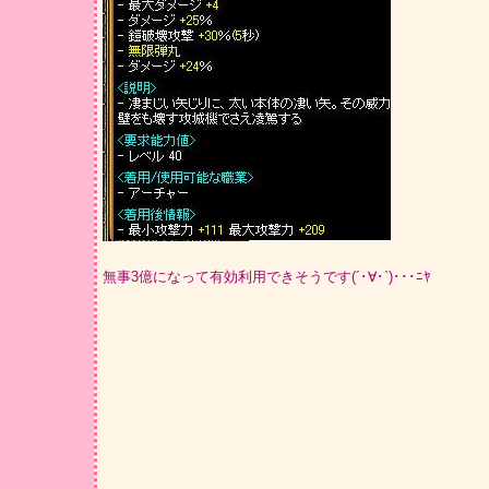
無事3億になって有効利用できそうです(´･∀･`)･･･ﾆﾔ