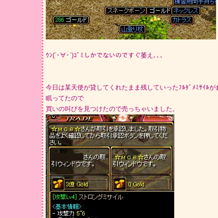
ｳﾝ(´･∀･`)ｺﾞﾐしかでないのですぐ萎え､､､
今日は某天使が貸してくれたまま残していったﾌﾙﾀﾞﾒﾐｻｲﾙ
眠ってたので
買いの叫びを見つけたので売っちゃいました。