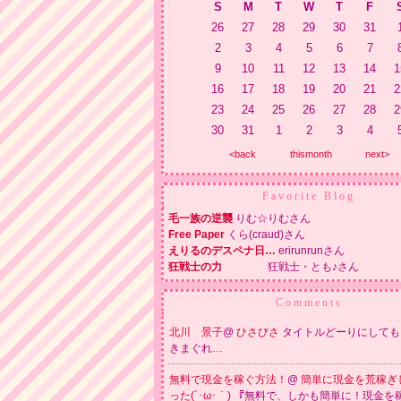
S
M
T
W
T
F
26
27
28
29
30
31
2
3
4
5
6
7
9
10
11
12
13
14
1
16
17
18
19
20
21
2
23
24
25
26
27
28
2
30
31
1
2
3
4
<back
thismonth
next>
Favorite Blog
毛一族の逆襲
りむ☆りむさん
Free Paper
くら(craud)さん
えりるのデスペナ日…
erirunrunさん
狂戦士の力
狂戦士・とも♪さん
Comments
北川 景子
@
ひさびさ
タイトルどーりにしても
きまぐれ…
無料で現金を稼ぐ方法！
@
簡単に現金を荒稼ぎ
った(´･ω･｀)
『無料で、しかも簡単に！現金を