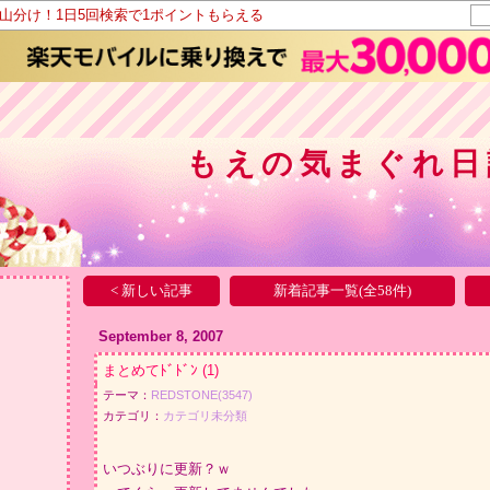
ト山分け！1日5回検索で1ポイントもらえる
もえの気まぐれ日記-
< 新しい記事
新着記事一覧(全58件)
September 8, 2007
まとめてﾄﾞﾄﾞﾝ
(1)
テーマ：
REDSTONE(3547)
カテゴリ：
カテゴリ未分類
いつぶりに更新？ｗ