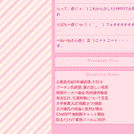
らって。
@
(´･ｪ･｀)
これから少しだけﾎﾘｱｺでお
お
りばちー
@
(´･ω･`)
（ ｀_ゝ´）フォオオオオオ
…
べねべねさん
@
(゜Д゜)
ニート ニート・・・ ↓
ず…
Freepage List
Headline News
公務員月給5年連続増､3.51％
プーチン氏絶望､露の悲しい現実
韓国サッカー協会 性的接待報道
有吉弘行､引退時期について言及
大学推薦入試“残酷さ”の側面
玉川徹氏の持論に批判が噴出
ChatGPT 無制限チャット開始
貼るだけの“遮熱フィルム”好評