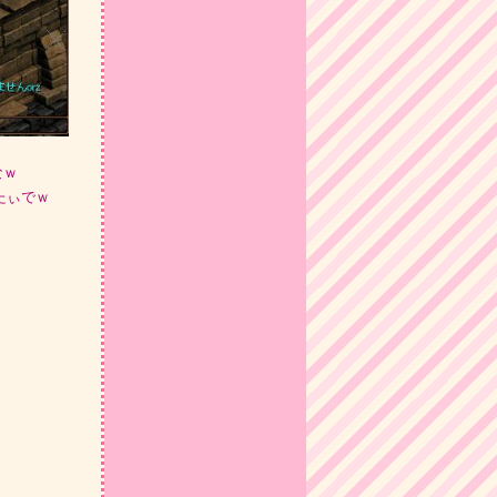
なｗ
たぃでｗ