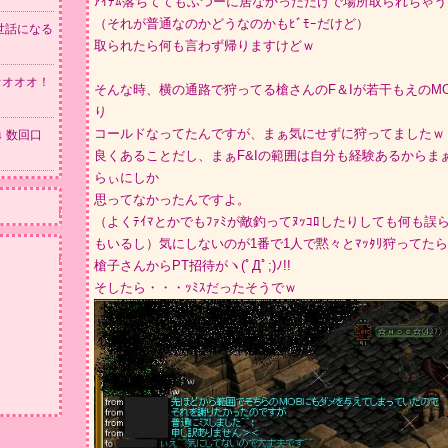
ｱｲﾃﾑ落ちててもふつーに居なかっただけで場所取られちゃ
（それが普通なのかどうなのかもﾋﾞﾓｰだけど）
世話になる
取られたら何も言わず帰りますけどｗ
オオオオ！
そんな時、横の通路で狩ってる槍さんのF＆Iが若干もえのMO
り
コールドなってたんですが、まぁ気にせずに狩ってましたｗ
 数回口
良くあることだし、まぁF&Iの範囲は自分も経験あるからま
らぃにしか
思ってなかったんですよ。
（よくﾃｲﾏとかでもﾌｧﾐが敵釣ってﾇｯｺﾛしたりしても何も
もいるし）気にしないのが1番で1人で黙々とﾏｯﾀﾘ狩ってた
槍子さんからPT招待がヽ(ﾟДﾟ;)ﾉ!!
そしたら・・・ｯﾐｽだったそうでｗ