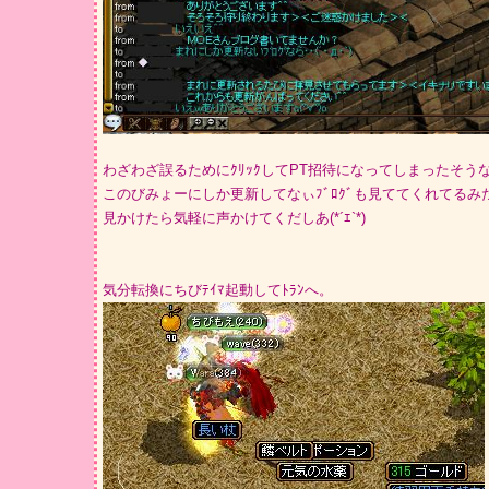
わざわざ誤るためにｸﾘｯｸしてPT招待になってしまったそう
このびみょーにしか更新してなぃﾌﾞﾛｸﾞも見ててくれてるみ
見かけたら気軽に声かけてくだしあ(*´ｴ`*)
気分転換にちびﾃｲﾏ起動してﾄﾗﾝへ。