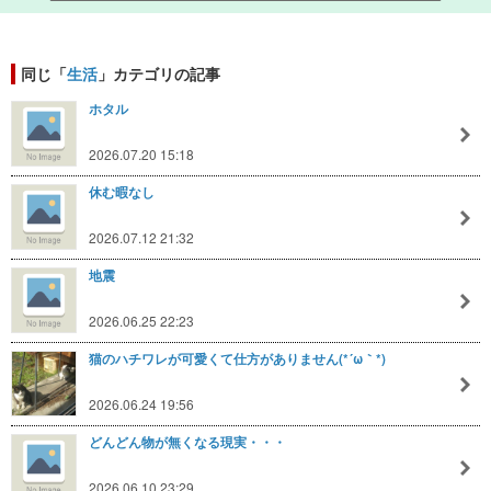
同じ「
生活
」カテゴリの記事
ホタル
2026.07.20 15:18
休む暇なし
2026.07.12 21:32
地震
2026.06.25 22:23
猫のハチワレが可愛くて仕方がありません(*´ω｀*)
2026.06.24 19:56
どんどん物が無くなる現実・・・
2026.06.10 23:29