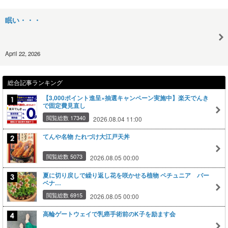
眠い・・・
April 22, 2026
総合記事ランキング
【3,000ポイント進呈×抽選キャンペーン実施中】楽天でんき
で固定費見直し
閲覧総数 17340
2026.08.04 11:00
てんや名物 たれづけ大江戸天丼
閲覧総数 5073
2026.08.05 00:00
夏に切り戻しで繰り返し花を咲かせる植物 ペチュニア バー
ベナ…
閲覧総数 6915
2026.08.05 00:00
高輪ゲートウェイで乳癌手術前のK子を励ます会