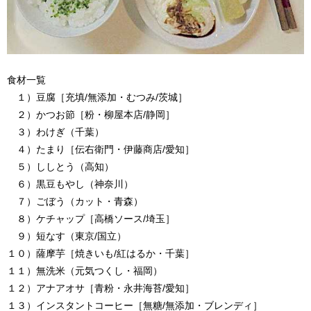
食材一覧
１）豆腐［充填/無添加・むつみ/茨城］
２）かつお節［粉・柳屋本店/静岡］
３）わけぎ（千葉）
４）たまり［伝右衛門・伊藤商店/愛知］
５）ししとう（高知）
６）黒豆もやし（神奈川）
７）ごぼう（カット・青森）
８）ケチャップ［高橋ソース/埼玉］
９）短なす（東京/国立）
１０）薩摩芋［焼きいも/紅はるか・千葉］
１１）無洗米（元気つくし・福岡）
１２）アナアオサ［青粉・永井海苔/愛知］
１３）インスタントコーヒー［無糖/無添加・ブレンディ］