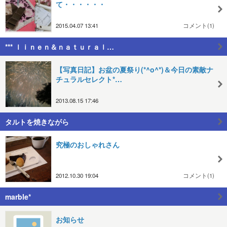
て・・・・・・
2015.04.07 13:41
コメント(1)
*** ｌｉｎｅｎ＆ｎａｔｕｒａｌ…
【写真日記】お盆の夏祭り(*^o^*)＆今日の素敵ナ
チュラルセレクト*…
2013.08.15 17:46
タルトを焼きながら
究極のおしゃれさん
2012.10.30 19:04
コメント(1)
marble*
お知らせ