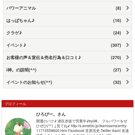
パワーアニマル
(8)
はっぱちゃん♪
(16)
クラゲ♪
(24)
イベント♪
(307)
お客様の声＆宣伝＆売名行為＆口コミ♪
(270)
i神。の説明(^^)
(27)
イベントのお知らせ(^^)
(32)
プロフィール
ひろぴー。さん
開運のバク♪ 港区赤坂で営業中♪byi神。 フルパワーをぜ
ひぜひ(^^) ↓見てね♪ http://s.ameblo.jp/ikamisama/entry-
11715559600.html Facebook 笠原浩史 Twitter ikami 友達