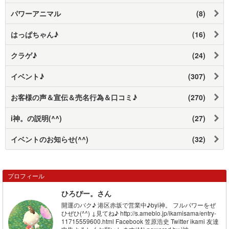
パワーアニマル
(8)
はっぱちゃん♪
(16)
クラゲ♪
(24)
イベント♪
(307)
お客様の声＆宣伝＆売名行為＆口コミ♪
(270)
i神。の説明(^^)
(27)
イベントのお知らせ(^^)
(32)
プロフィール
ひろぴー。さん
開運のバク♪ 港区赤坂で営業中♪byi神。 フルパワーをぜ
ひぜひ(^^) ↓見てね♪ http://s.ameblo.jp/ikamisama/entry-
11715559600.html Facebook 笠原浩史 Twitter ikami 友達