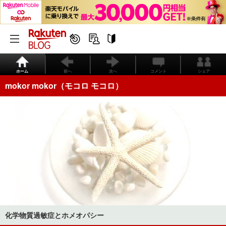
ホーム
前へ
次へ
コメント
シェア
mokor mokor（モコロ モコロ）
化学物質過敏症とホメオパシー