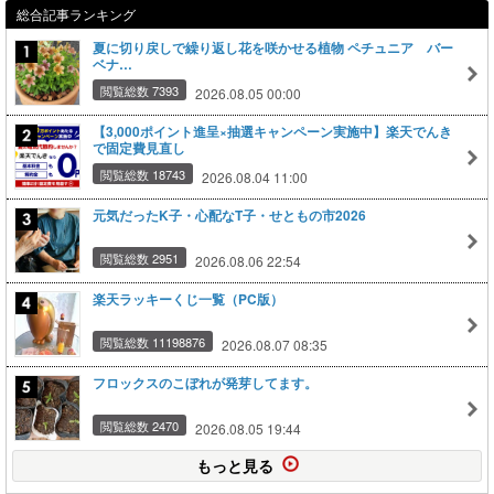
総合記事ランキング
夏に切り戻しで繰り返し花を咲かせる植物 ペチュニア バー
ベナ…
閲覧総数 7393
2026.08.05 00:00
【3,000ポイント進呈×抽選キャンペーン実施中】楽天でんき
で固定費見直し
閲覧総数 18743
2026.08.04 11:00
元気だったK子・心配なT子・せともの市2026
閲覧総数 2951
2026.08.06 22:54
楽天ラッキーくじ一覧（PC版）
閲覧総数 11198876
2026.08.07 08:35
フロックスのこぼれが発芽してます。
閲覧総数 2470
2026.08.05 19:44
もっと見る