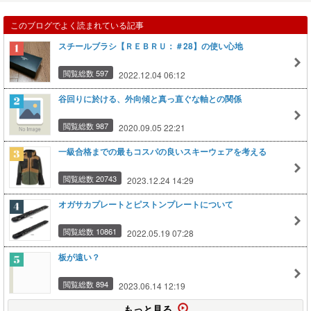
このブログでよく読まれている記事
スチールブラシ【ＲＥＢＲＵ：＃28】の使い心地
閲覧総数 597
2022.12.04 06:12
谷回りに於ける、外向傾と真っ直ぐな軸との関係
閲覧総数 987
2020.09.05 22:21
一級合格までの最もコスパの良いスキーウェアを考える
閲覧総数 20743
2023.12.24 14:29
オガサカプレートとピストンプレートについて
閲覧総数 10861
2022.05.19 07:28
板が遠い？
閲覧総数 894
2023.06.14 12:19
もっと見る