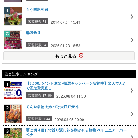
もう問題勃発
閲覧総数 71
2014.07.04 15:49
雛段飾り
閲覧総数 84
2026.01.23 16:53
もっと見る
総合記事ランキング
【3,000ポイント進呈×抽選キャンペーン実施中】楽天でんき
で固定費見直し
閲覧総数 17199
2026.08.04 11:00
てんや名物 たれづけ大江戸天丼
閲覧総数 5044
2026.08.05 00:00
夏に切り戻しで繰り返し花を咲かせる植物 ペチュニア バー
ベナ…