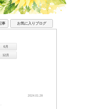
記事
お気に入りブログ
6月
12月
2024.01.28
、ラーメンなしで生きてはいけませぬ～ 笑..おやつは・・・先日、シャトレーゼで買った「チョコバッキー」バキバキチョコが美味しいのだ！***今朝のふくちゃん。毛布敷いてもらってテーブルの上。なんかいい猫ぶっておすましして座ってました。金曜日に有休をとって3連休だった週末。のんびり～のんびり～過ごせました。今週は月末月初でやること満載でちょいと忙しいけど、暇より忙しいほうがいいからね。では～ ('◇')ゞ本日も長い記事にお付き合いいただきありがとうございました。 ブログ村のランキングに参加してます 応援クリック☆お願いいたします ↓ ↓ ​​