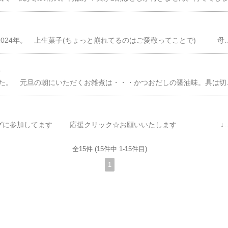
いろんなことが起こる2024年。 上生菓子(ちょっと崩れてるのはご愛敬ってことで) 母が大好物なので毎年いくつか買うけど これってあんこの塊よね、私はほぼ食べません。。***朝ごはん。ほぼ日常と変わらないトーストメニュー。この冬は朝からホットコーヒーを飲む気になれずもっぱらアイスコーヒー飲んでます。お昼ごはん。日清のラーメン屋さんの札幌みそ。初めて食べたけど、サッポロ一番の味噌味と全然味が違うのね。私はやっぱりサッポロ一番のほうが好み。もちろん、お正月なので昼間っからビールもね***会社の駐車場の隅っこに、勝手に生えてた南天がとても立派だったので上司の許可を得てもらってきて何年振りか？玄関にちょこっと花を置いてみました。トルコキキョウとスプレー菊
。
2024年新年を迎えました。 元旦の朝にいただくお雑煮は・・・かつおだしの醤油味。具は切り餅とほうれん草だけでかまぼこも入れないとてもシンプルなお雑煮です。元旦のお昼ごはんは・・・お雑煮の余っただし汁にうどんを入れて卵とじうどん。私は一味唐辛子をかけてビール！お正月は真昼間から飲んでいいマイルール今日の朝ごはん。いつものトーストメニュー～うちはお雑煮食べるのは元旦だけなんです。そしてお昼
​​ ブログ村のランキングに参加してます 応援クリッ
全15件 (15件中 1-15件目)
1