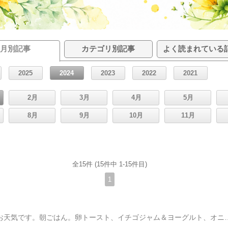
月別記事
カテゴリ別記事
よく読まれている
2025
2024
2023
2022
2021
2月
3月
4月
5月
8月
9月
10月
11月
全15件 (15件中 1-15件目)
1
今日も、まあまあいいお天気です。朝ごはん。卵トースト、イチゴジャム＆ヨーグルト、オニオンコンソメ。パンを食べるのは休日だけね平日の朝ごはんはごはん、お味噌汁、漬物くらいです。お昼ごはん。とろみあんかけ醤油ラーメン(^O^)／これ好きすぎて・・・スーパーでまとめ買いしちゃった。。買いすぎかとも思ったけど「期間限定」だから、もう2度と出会えないかもしれないでしょ？賞味期限は半年くらいあるので充分消費できる！(^O^)／5食入り税別298円と安かったしね。我が家、自分で食べたいもの(お菓子やラーメンなど)は自分で買ってくるシステム。ラーメン、大好きなのでね