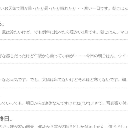
る。
今日は朝はお天気よさげな感じだったけど午後から曇って小雨が・・・今日の朝ごはん。ウインナーマヨ・トースト、蜂蜜ヨーグルト、オニオンコンソメ、アイスコーヒー今朝も朝からモリモリ(^O^)／お昼ごはん。ネギ・ウインナー入りのチャーハン、炭酸水。味付けは味塩コショウと鶏ガラスープの素。丸鶏がらスープ 鶏ガラ 袋(200g)価格：835円（税込、送料別) (2024/1/7時点)本当はビールを飲みたかったけど午後から出かける予定があったので断念。。( ;∀;)***年
今日は朝からどんより～なお天気です。でも、太陽は出てないけどそれほど寒くないです。朝ごはん。卵トースト、蜂蜜ヨーグルト、オニオンコンソメ、アイスコーヒー。いつもの休日メニューです。私が好きな小岩井の「生乳100％ヨーグルト」近所で198円(税別)でずっと買ってたのが、最近20円値上がりしましてね。安いヨーグルトを探してたけど見つからず。。結局、元に戻りました。酸味が穏やかで滑らかな触感が気に入ってます(*^-^*)オニオンコンソメは8袋で198円(税別)初めていただきましたがクルトンも入っていて美味しかった！(*^-^*)また買ってこよっと！お昼ごはん。日清の味噌ラーメン＆ビール(発泡酒)トッピングはウインナーと卵。昼間っからビール・・いいねぇ。。(^O^)／***新年1月1日から新しいお財布にしました。12月の楽天スーパーセールで購入したがま口の長財布。播州姫路レザー アンティーク調ガマグチ / 国産本格ムラ染めレザーのガマグチ財布...価格：11,000円（税込、送料無料) (2024/1/6時点) 15％OFFクーポンが使えたのでお得でした。実際の色はもっと暗いえんじ色に近い色です。中はこんな感じ・・真ん中の小銭入れがオープンなのがいい！今まで使っていた財布はこれなんですけどね ↓左側のイタリア
。
今日は仕事始め。・・っていっても、明日から3連休なんですけどね(^O^)／さて、写真張り付けまくりの私のブログ。なーんか？ブログに写真をＵＰするとやたら画像が粗くなるのです。パソコンに保存してサイズや明るさの変更した状態では問題ないんですけどね。で、「楽天ブログ 画像 粗い」でネット検索してみました。私だけでなく、他にもそう感じてる方はいらっしゃるようで対策方法も書かれていたので試してみました。この下の写真はいつも通り・・・4000×3000サイズの写真を、600×400サイズへ縮小。その際、ファイルの種類(拡張子)は既定の「ＪＰＥＧ」のままでＰＣに保存して楽天ブログに貼り
終日。