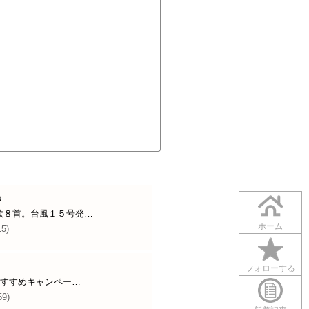
う
歌８首。台風１５号発…
ホーム
15)
フォローする
おすすめキャンペー…
59)