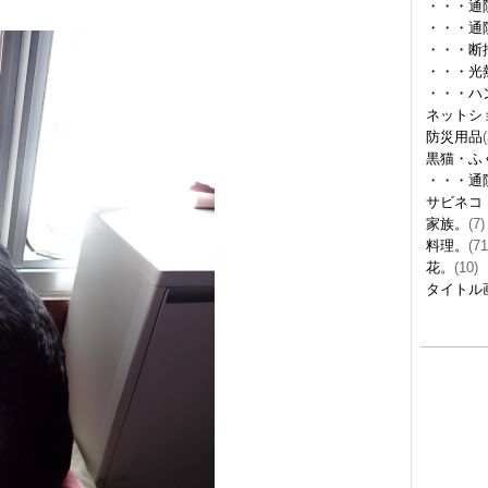
・・・通
・・・通
・・・断
・・・光
・・・ハ
ネットシ
防災用品
(
黒猫・ふ
・・・通
サビネコ
家族。
(7)
料理。
(71
花。
(10)
タイトル