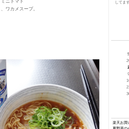
、ミニトマト
してま
ト、ワカメスープ。
2
1
2
3
楽天お買
夏野菜の