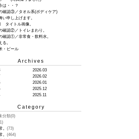
今は・・？
の確認③／タオル系(ボディケア)
舞い申し上げます。
8月 タイトル画像。
の確認②／トイレまわり。
の確認①／非常食・飲料水。
える。
米・ビール
Archives
8
2026.03
7
2026.02
6
2026.01
5
2025.12
4
2025.11
Category
未分類
(0)
1)
常。
(73)
常。
(464)