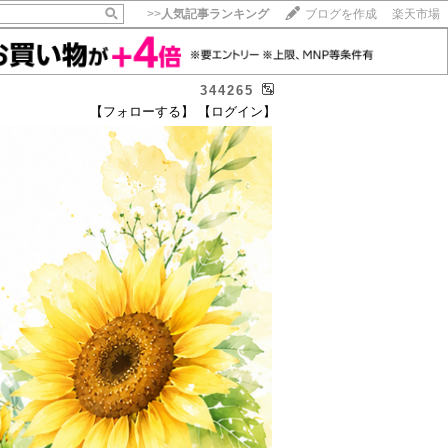
>>
人気記事ランキング
ブログを作成
楽天市場
344265
【フォローする】
【ログイン】
【毎日開催】
15記事にいいね！で1ポイント
10秒滞在
いいね!
--
/
--