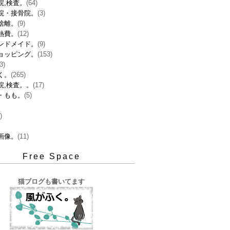
院,検査。
(64)
院・接骨院。
(3)
捨離。
(9)
熱費。
(12)
ンドメイド。
(9)
ョッピング。
(153)
3)
く。
(265)
院,検査。。
(17)
・もも。
(5)
)
画像。
(11)
Free Space
猫ブログも書いてます