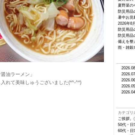
夏野菜の
防災用品
暑中お見
2026年
防災用品
防災用品
備えを整
雨・雑穀
2026.0
け醤油ラーメン」
2026.0
2026.0
れて美味しゅうございました(*^-^*)
2026.0
2026.0
カテゴリ
ご挨拶。
(
50代・日
60代・日