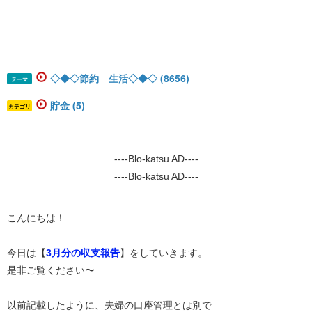
◇◆◇節約 生活◇◆◇ (8656)
テーマ
貯金 (5)
カテゴリ
----Blo-katsu AD----
----Blo-katsu AD----
こんにちは！
今日は【
3月分の収支報告
】をしていきます。
是非ご覧ください〜
以前記載したように、夫婦の口座管理とは別で