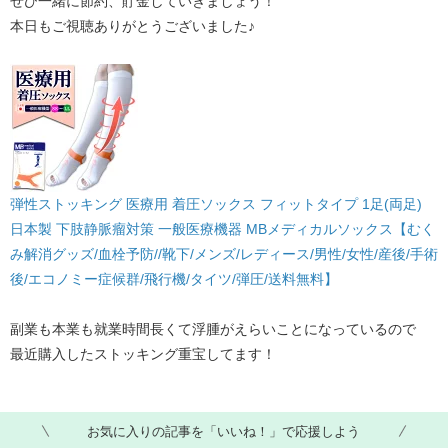
ぜひ一緒に節約、貯金していきましょう！
本日もご視聴ありがとうございました♪
弾性ストッキング 医療用 着圧ソックス フィットタイプ 1足(両足)
日本製 下肢静脈瘤対策 一般医療機器 MBメディカルソックス【むく
み解消グッズ/血栓予防//靴下/メンズ/レディース/男性/女性/産後/手術
後/エコノミー症候群/飛行機/タイツ/弾圧/送料無料】
副業も本業も就業時間長くて浮腫がえらいことになっているので
最近購入したストッキング重宝してます！
お気に入りの記事を「いいね！」で応援しよう