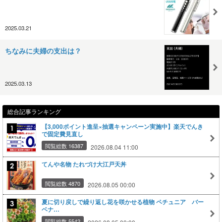
2025.03.21
ちなみに夫婦の支出は？
2025.03.13
総合記事ランキング
【3,000ポイント進呈×抽選キャンペーン実施中】楽天でんき
で固定費見直し
閲覧総数 16387
2026.08.04 11:00
てんや名物 たれづけ大江戸天丼
閲覧総数 4870
2026.08.05 00:00
夏に切り戻しで繰り返し花を咲かせる植物 ペチュニア バー
ベナ…
閲覧総数 5542