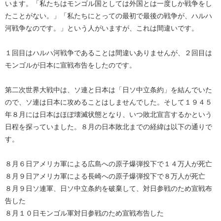
います。「私たちはモンゴル国としては外国とは一度しか戦争をし
たことがない。」「私たちにとっての最初で最後の戦争が、ハルハ
河戦争なのです。」という人がいますが、これは間違いです。
１回目はハルハ河戦争であることは間違いありませんが、２回目は
モンゴルが日本に宣戦布告をしたのです。
第二次世界大戦中は、ソ連と日本は「日ソ中立条約」を結んでいた
ので、ソ連は日本に攻めることはしませんでした。そして１９４５
年８月には日本はほぼ壊滅状態となり、いつ敗北宣言するかという
日程を探っていました。８月の日本敗北までの経緯は以下の通りで
す。
８月６日アメリカ軍による広島への原子爆弾投下で１４万人が死亡
８月９日アメリカ軍による長崎への原子爆弾投下で８万人が死亡
８月９日ソ連軍、日ソ中立条約を破棄して、対日参戦のため宣戦布
告した
８月１０日モンゴル軍対日参戦のため宣戦布告した