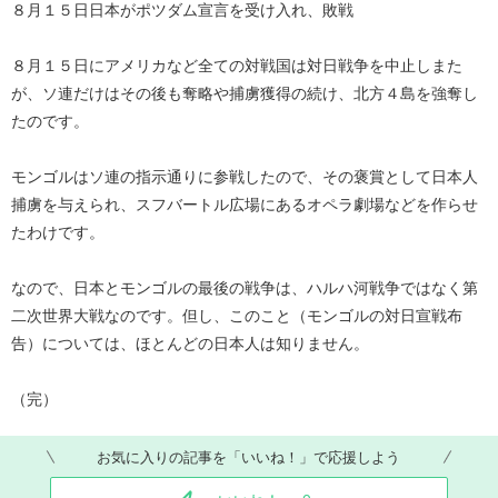
８月１５日日本がポツダム宣言を受け入れ、敗戦
８月１５日にアメリカなど全ての対戦国は対日戦争を中止しまた
が、ソ連だけはその後も奪略や捕虜獲得の続け、北方４島を強奪し
たのです。
モンゴルはソ連の指示通りに参戦したので、その褒賞として日本人
捕虜を与えられ、スフバートル広場にあるオペラ劇場などを作らせ
たわけです。
なので、日本とモンゴルの最後の戦争は、ハルハ河戦争ではなく第
二次世界大戦なのです。但し、このこと（モンゴルの対日宣戦布
告）については、ほとんどの日本人は知りません。
（完）
お気に入りの記事を「いいね！」で応援しよう