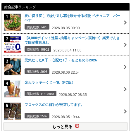
総合記事ランキング
夏に切り戻しで繰り返し花を咲かせる植物 ペチュニア バー
ベナ…
閲覧総数 7428
2026.08.05 00:00
【3,000ポイント進呈×抽選キャンペーン実施中】楽天でんき
で固定費見直し
閲覧総数 18902
2026.08.04 11:00
元気だったK子・心配なT子・せともの市2026
閲覧総数 2993
2026.08.06 22:54
楽天ラッキーくじ一覧（PC版）
閲覧総数 11198981
2026.08.07 08:35
フロックスのこぼれが発芽してます。
閲覧総数 2582
2026.08.05 19:44
もっと見る