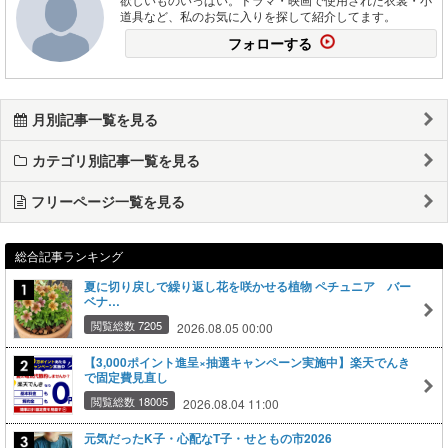
道具など、私のお気に入りを探して紹介してます。
フォローする
月別記事一覧を見る
カテゴリ別記事一覧を見る
フリーページ一覧を見る
総合記事ランキング
夏に切り戻しで繰り返し花を咲かせる植物 ペチュニア バー
ベナ…
閲覧総数 7205
2026.08.05 00:00
【3,000ポイント進呈×抽選キャンペーン実施中】楽天でんき
で固定費見直し
閲覧総数 18005
2026.08.04 11:00
元気だったK子・心配なT子・せともの市2026