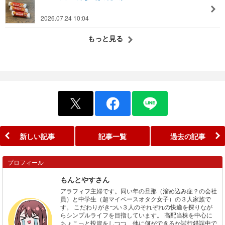
2026.07.24 10:04
もっと見る
新しい記事
記事一覧
過去の記事
プロフィール
もんとやすさん
アラフィフ主婦です。同い年の旦那（溜め込み症？の会社
員）と中学生（超マイペースオタク女子）の３人家族で
す。 こだわりがきつい３人のそれぞれの快適を探りなが
らシンプルライフを目指しています。 高配当株を中心に
ちょこっと投資をしつつ、他に何ができるか試行錯誤中で