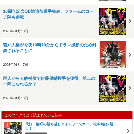
20周年記念OB戦追加選手発表、ファームのコー
チ陣も参戦！
2025年01月18日
若戸大橋が今夜10時10分からドラマ撮影のため封
鎖されることに
2025年01月17日
巨人から人的補償で伊藤優輔投手を獲得、第二の
一岡になれるか？
2025年01月16日
このブログでよく読まれている記事
代打・柳町の勝ち越しタイムリーでM35、松本晴は7勝
目！！