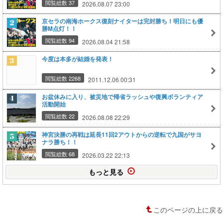
閲覧総数 37
2026.08.07 23:00
京セラの南海ホークス復刻ナイターは完封勝ち！明日にも優
勝M点灯！！
閲覧総数 94
2026.08.04 21:58
今度は本多が結婚を発表！
閲覧総数 2268
2011.12.06 00:31
お盆休みに入り、被災地で帰省ラッシュや復興ボランティア
活動開始
閲覧総数 22
2026.08.08 22:29
神宮決勝の再戦は延長11回2アウトからの逆転で九国がサヨ
ナラ勝ち！！
閲覧総数 68
2026.03.22 22:13
もっと見る
このページの上に戻る