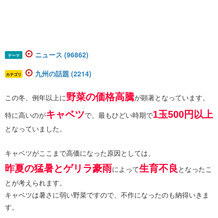
ニュース (96862)
テーマ
九州の話題 (2214)
カテゴリ
野菜の価格高騰
この冬、例年以上に
が顕著となっています。
キャベツ
1玉500円以上
特に高いのが
で、最もひどい時期で
となっていました。
キャベツがここまで高価になった原因としては、
昨夏の猛暑とゲリラ豪雨
生育不良
によって
となったこ
とが考えられます。
キャベツは暑さに弱い野菜ですので、不作になったのも納得いきま
す。