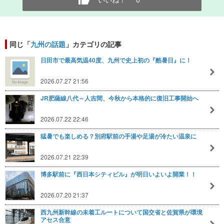
同じ「
九州の話題
」カテゴリの記事
日田市で最高気温40度、九州で史上初の『酷暑日』に！
2026.07.27 21:56
JR肥薩線八代～人吉間、今秋から本格的に復旧工事開始へ
2026.07.22 22:46
猛暑でも楽しめる？別府駅前の手湯や足湯が冷たい温泉に
2026.07.21 22:39
博多駅前に『西日本シティビル』が明日いよいよ開業！！
2026.07.20 21:37
西九州新幹線の未着工ルートについて国交省と佐賀県が環境
アセス合意