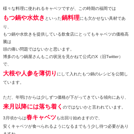
様々な料理に使われるキャベツですが、この時期の福岡では
もつ鍋や水炊き
鍋料理
といった
にも欠かせない具材であ
り、
もつ鍋や水炊きを提供している飲食店にとってもキャベツの価格高
騰は
頭の痛い問題ではないかと思います。
博多のもつ鍋屋さんもこの状況を見かねて公式のX（旧Twitter）
で、
大根や人参を薄切り
にして入れたもつ鍋のレシピを公開し
ています。
ただ、年明けからは少しずつ価格が下がってきている傾向にあり、
来月以降には落ち着く
のではないかと言われています。
春キャベツ
3月頃からは
も出回り始めますので、
安くキャベツが食べられるようになるまでもう少し待つ必要があり
ますね。