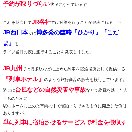
予約が取りづらい
状況になっています。
JR各社
これを懸念して
では対策を行うことが発表されました。
JR西日本
博多発の臨時『ひかり』『こだ
では
ま』
を
ライブ当日の夜に運行することを発表しました。
JR九州
では博多駅などに止めた列車を宿泊場所として提供する
『列車ホテル』
のような旅行商品の販売を検討しています。
台風などの自然災害や事故
過去に
などで終電を逃した人
たちのために、
駅のホームに止めた車両の中で寝泊まりできるように開放した例は
ありますが、
単に列車に宿泊させるサービスで料金を徴収す