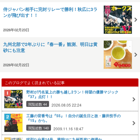
侍ジャパン相手に完封リレーで勝利！秋広に3ラ
ンが飛び出す！！
2026年02月23日
九州北部で2年ぶりに『春一番』観測、明日は黄
砂にも注意
2026年02月22日
このブログでよく読まれている記事
野村が汚名返上の勝ち越し2ラン！待望の優勝マジック
『37』点灯！！
閲覧総数 44
2026.08.05 22:24
工藤の背番号は『55』！自分の誕生日と故・藤井投手の
『15』から。
閲覧総数 140
2009.11.16 18:47
猛烈な台風14号、週明けに九州西岸に停滞か