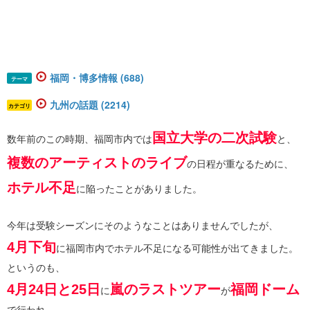
福岡・博多情報 (688)
テーマ
九州の話題 (2214)
カテゴリ
国立大学の二次試験
数年前のこの時期、福岡市内では
と、
複数のアーティストのライブ
の日程が重なるために、
ホテル不足
に陥ったことがありました。
今年は受験シーズンにそのようなことはありませんでしたが、
4月下旬
に福岡市内でホテル不足になる可能性が出てきました。
というのも、
4月24日と25日
嵐のラストツアー
福岡ドーム
に
が
で行われ、