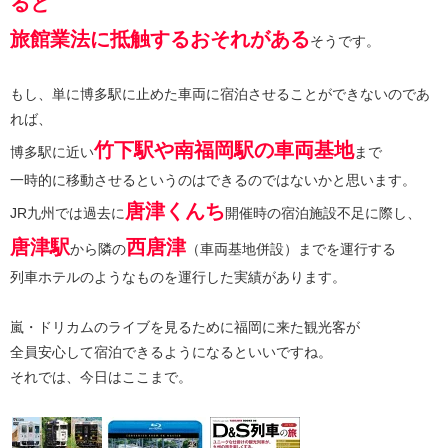
ると
旅館業法に抵触するおそれがある
そうです。
もし、単に博多駅に止めた車両に宿泊させることができないのであ
れば、
竹下駅や南福岡駅の車両基地
博多駅に近い
まで
一時的に移動させるというのはできるのではないかと思います。
唐津くんち
JR九州では過去に
開催時の宿泊施設不足に際し、
唐津駅
西唐津
から隣の
（車両基地併設）までを運行する
列車ホテルのようなものを運行した実績があります。
嵐・ドリカムのライブを見るために福岡に来た観光客が
全員安心して宿泊できるようになるといいですね。
それでは、今日はここまで。