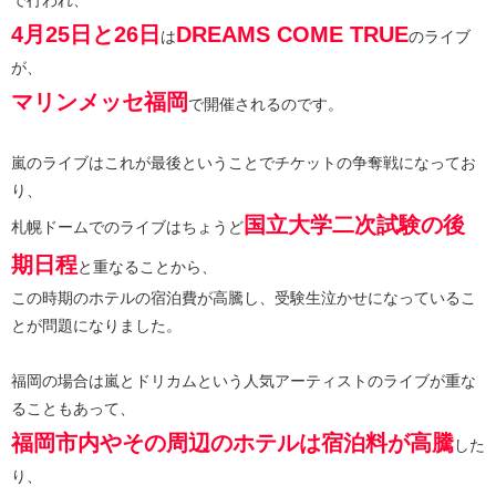
4月25日と26日
DREAMS COME TRUE
は
のライブ
が、
マリンメッセ福岡
で開催されるのです。
嵐のライブはこれが最後ということでチケットの争奪戦になってお
り、
国立大学二次試験の後
札幌ドームでのライブはちょうど
期日程
と重なることから、
この時期のホテルの宿泊費が高騰し、受験生泣かせになっているこ
とが問題になりました。
福岡の場合は嵐とドリカムという人気アーティストのライブが重な
ることもあって、
福岡市内やその周辺のホテルは宿泊料が高騰
した
り、