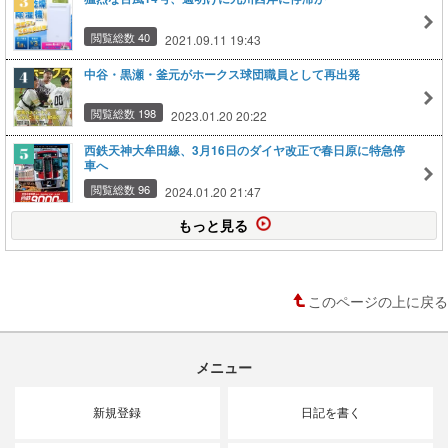
閲覧総数 40
2021.09.11 19:43
中谷・黒瀬・釜元がホークス球団職員として再出発
閲覧総数 198
2023.01.20 20:22
西鉄天神大牟田線、3月16日のダイヤ改正で春日原に特急停
車へ
閲覧総数 96
2024.01.20 21:47
もっと見る
このページの上に戻る
メニュー
新規登録
日記を書く