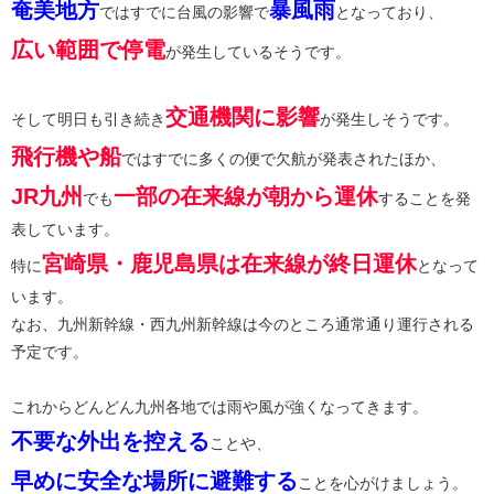
奄美地方
暴風雨
ではすでに台風の影響で
となっており、
広い範囲で停電
が発生しているそうです。
交通機関に影響
そして明日も引き続き
が発生しそうです。
飛行機や船
ではすでに多くの便で欠航が発表されたほか、
JR九州
一部の在来線が朝から運休
でも
することを発
表しています。
宮崎県・鹿児島県は在来線が終日運休
特に
となって
います。
なお、九州新幹線・西九州新幹線は今のところ通常通り運行される
予定です。
これからどんどん九州各地では雨や風が強くなってきます。
不要な外出を控える
ことや、
早めに安全な場所に避難する
ことを心がけましょう。