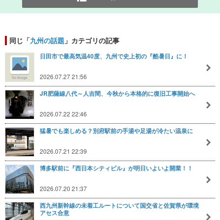
同じ「
九州の話題
」カテゴリの記事
日田市で最高気温40度、九州で史上初の『酷暑日』に！
2026.07.27 21:56
JR肥薩線八代～人吉間、今秋から本格的に復旧工事開始へ
2026.07.22 22:46
猛暑でも楽しめる？別府駅前の手湯や足湯が冷たい温泉に
2026.07.21 22:39
博多駅前に『西日本シティビル』が明日いよいよ開業！！
2026.07.20 21:37
西九州新幹線の未着工ルートについて国交省と佐賀県が環境
アセス合意