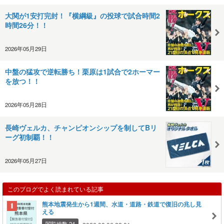
大関が1安打完封！『横綱級』の投球で試合時間2
時間26分！！
2026年05月29日
中盤の猛攻で逆転勝ち！栗原は1試合で2ホーマー
を放つ！！
2026年05月28日
長崎ヴェルカ、チャンピオンシップを制してBリ
ーグ初制覇！！
2026年05月27日
このブログでよく読まれている記事
熊本地震発生から1週間、水道・道路・鉄道で復旧の兆し見
える
閲覧総数 24