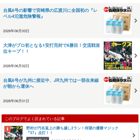
台風6号の影響で宮崎県の広渡川に全国初の『レ
ベル4氾濫危険警報』
2026年06月03日
大津がプロ初となる1安打完封で6勝目！交流戦首
位キープ！！
2026年06月02日
台風6号が九州に接近中、JR九州では一部在来線
が朝から運休へ
2026年06月01日
このブログでよく読まれている記事
野村が汚名返上の勝ち越し2ラン！待望の優勝マジック
『37』点灯！！
閲覧総数 44