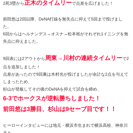
正木のタイムリー
2死3塁から
で点差を広げました！
前田悠は2回以降、DeNA打線を無失点に抑えて5回まで投げまし
た。
6回からはヘルナンデス→オスナ→松本裕がそれぞれ1イニングを無
失点に抑えました。
周東→川村の連続タイムリー
9回表には2アウトから
で2
点を追加しました！
点差があったので9回裏は木村光が投げましたが余計な2点を与えて
しまったため、
杉山が登板してその後のDeNAを抑えて試合を締め、
6-3でホークスが逆転勝ちしました！
前田悠は3勝目、杉山は9セーブ目です！！
ヒーローインタビューには地元・横浜市生まれで横浜高校、神奈川
大と