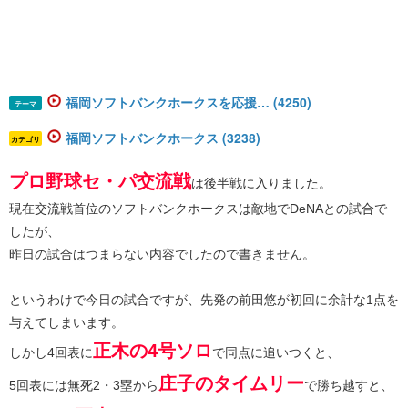
福岡ソフトバンクホークスを応援… (4250)
テーマ
福岡ソフトバンクホークス (3238)
カテゴリ
プロ野球セ・パ交流戦
は後半戦に入りました。
現在交流戦首位のソフトバンクホークスは敵地でDeNAとの試合で
したが、
昨日の試合はつまらない内容でしたので書きません。
というわけで今日の試合ですが、先発の前田悠が初回に余計な1点を
与えてしまいます。
正木の4号ソロ
しかし4回表に
で同点に追いつくと、
庄子のタイムリー
5回表には無死2・3塁から
で勝ち越すと、