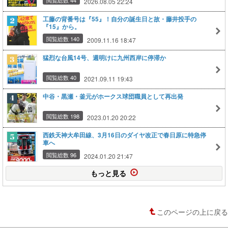
2026.08.05 22:24
工藤の背番号は『55』！自分の誕生日と故・藤井投手の
『15』から。
閲覧総数 140
2009.11.16 18:47
猛烈な台風14号、週明けに九州西岸に停滞か
閲覧総数 40
2021.09.11 19:43
中谷・黒瀬・釜元がホークス球団職員として再出発
閲覧総数 198
2023.01.20 20:22
西鉄天神大牟田線、3月16日のダイヤ改正で春日原に特急停
車へ
閲覧総数 96
2024.01.20 21:47
もっと見る
このページの上に戻る