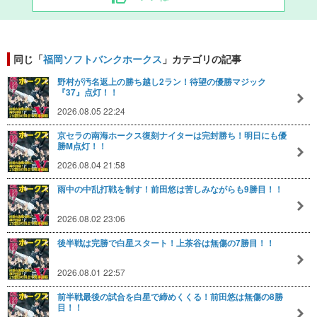
同じ「
福岡ソフトバンクホークス
」カテゴリの記事
野村が汚名返上の勝ち越し2ラン！待望の優勝マジック
『37』点灯！！
2026.08.05 22:24
京セラの南海ホークス復刻ナイターは完封勝ち！明日にも優
勝M点灯！！
2026.08.04 21:58
雨中の中乱打戦を制す！前田悠は苦しみながらも9勝目！！
2026.08.02 23:06
後半戦は完勝で白星スタート！上茶谷は無傷の7勝目！！
2026.08.01 22:57
前半戦最後の試合を白星で締めくくる！前田悠は無傷の8勝
目！！