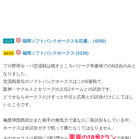
福岡ソフトバンクホークスを応援… (4250)
テーマ
福岡ソフトバンクホークス (3238)
カテゴリ
プロ野球セ・パ交流戦は残すところパリーグ本拠地での6試合のみと
なりました。
交流戦首位のソフトバンクホークスはこの6連戦で、
阪神・ヤクルトとセリーグの上位2チームとの試合です。
どうせならホークスだけずっと中日と広島との試合だけにしてほし
いところです。
極悪球団西武がまた相手の無気力で楽な八〇長試合をしている中、
ホークスは全試合ガチで戦って勝たなくてはなりません。
栗原の18号2ラン
そのホークスは初回に2死2塁から
で先制し