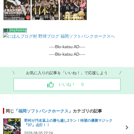
----Blo-katsu AD----
----Blo-katsu AD----
お気に入りの記事を「いいね！」で応援しよう
いいね！
0
同じ「
福岡ソフトバンクホークス
」カテゴリの記事
野村が汚名返上の勝ち越し2ラン！待望の優勝マジック
『37』点灯！！
2026.08.05 22:24