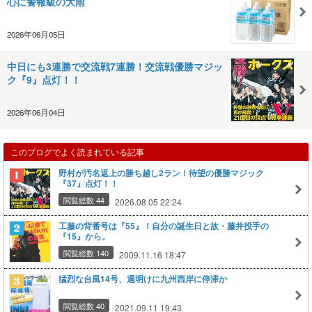
心に警報級の大雨
2026年06月05日
中日にも3連勝で交流戦7連勝！交流戦優勝マジッ
ク『9』点灯！！
2026年06月04日
このブログでよく読まれている記事
野村が汚名返上の勝ち越し2ラン！待望の優勝マジック
『37』点灯！！
閲覧総数 44
2026.08.05 22:24
工藤の背番号は『55』！自分の誕生日と故・藤井投手の
『15』から。
閲覧総数 140
2009.11.16 18:47
猛烈な台風14号、週明けに九州西岸に停滞か
閲覧総数 40
2021.09.11 19:43