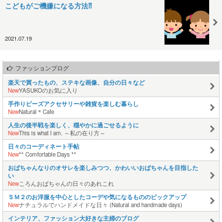
こどもがご機嫌になる方法⁈
2021.07.19
ファッションブログ
楽天で買ったもの、ステキな画像、自分の日々など
New
YASUKOのお気に入り
手作りビーズアクセサリーや雑貨を楽しむ暮らし
New
Natural＊Cafe
人生の後半戦を楽しく、穏やかに過ごせるように
New
This is what I am. ～私の在り方～
日々のコーディネート手帖
New
** Comfortable Days **
おばちゃんなりのオサレを楽しみつつ、かわいいおばちゃんを目指した
い
New
ころんおばちゃんの日々のあれこれ
ＳＭ２のお洋服を中心としたコーデや気になるもののピックアップ
New
ナチュラルでハンドメイドな日々 (Natural and handmade days)
インテリア、ファッション大好きな主婦のブログ