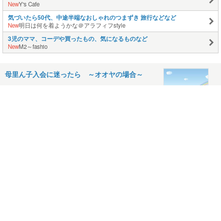
New
Y's Cafe
気づいたら50代、中途半端なおしゃれのつまずき 旅行などなど
New
明日は何を着ようかな＠アラフィフstyle
3児のママ、コーデや買ったもの、気になるものなど
New
M2～fashio
母里ん子入会に迷ったら ～オオヤの場合～
2021.07.15
母里ん子の夏休みイベント
2021.07.09
子どもが育つのに一番大事なこと
2021.06.26