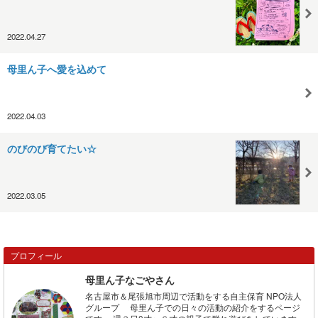
2022.04.27
母里ん子へ愛を込めて
2022.04.03
のびのび育てたい☆
2022.03.05
プロフィール
母里ん子なごやさん
名古屋市＆尾張旭市周辺で活動をする自主保育 NPO法人
グループ 母里ん子での日々の活動の紹介をするページ