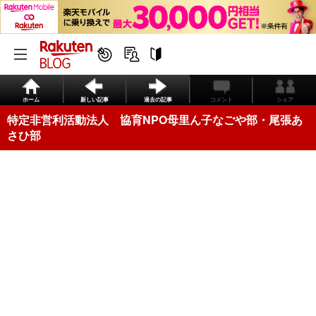
ホーム
新しい記事
過去の記事
コメント
シェア
特定非営利活動法人 協育NPO母里ん子なごや部・尾張あ
さひ部