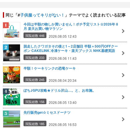
同じ「#
子供服ってキリがない！
」テーマでよく読まれている記事
今回は半額の物しか買いません！ポチ予定リスト☆2026年 8
月 楽天お買い物マラソン
閲覧総数 446
2026.08.05 12:43
脱走したクワガタその後と1～2店舗目 半額＋500円OFFクー
ポン CAKELINK 冷凍ケーキ・楽天ブックス NHK基礎英語
閲覧総数 233
2026.08.06 11:43
半額！ケーキリンクの恐竜ケーキ
閲覧総数 245
2026.08.04 20:34
ぽち♪SPU攻略★ドリル沢山…。と、お布施。
閲覧総数 156
2026.08.05 13:40
先行販売get☆ミセスドーナツ
閲覧総数 185
2026.08.05 16:53