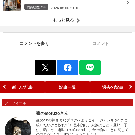
閲覧総数 138
2026.08.06 21:13
もっと見る
コメントを書く
コメント
新しい記事
記事一覧
過去の記事
プロフィール
森のmoruzoさん
森のcatの気ままなブログへようこそ！ ジャンルを1つに
絞りたいけど絞れず！ 基本的に、家族のこと（旦那、子
供、猫）や、趣味（mofusand）、食べ物のことに関して
のブログ- ̗̀ ( ˶'ᵕ'˶) ̖́- 時には違うことも！