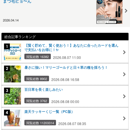
まつ毛ビョ〜ん
2026.04.14
総合記事ランキング
【賢く貯めて、賢く使おう！】あなたに合ったカードを選ん
で支払いをお得に！✨
閲覧総数 16382
2026.08.07 11:00
暑さに強い！マリーゴールドと日々草の種を採ろう！
閲覧総数 8902
2026.08.08 16:58
百日草を長く楽しみたい
閲覧総数 3762
2026.08.08 00:00
楽天ラッキーくじ一覧（PC版）
閲覧総数 11203314
2026.08.07 08:35