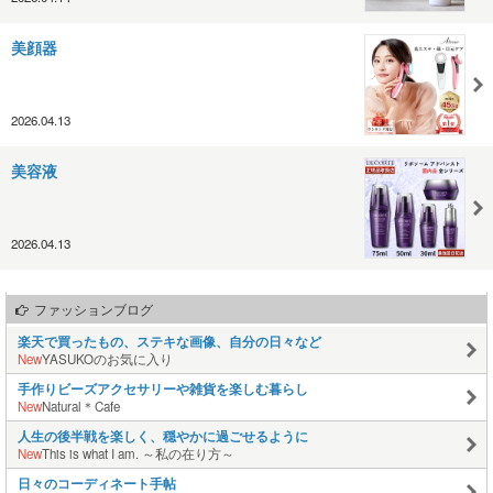
美顔器
2026.04.13
美容液
2026.04.13
ファッションブログ
楽天で買ったもの、ステキな画像、自分の日々など
New
YASUKOのお気に入り
手作りビーズアクセサリーや雑貨を楽しむ暮らし
New
Natural＊Cafe
人生の後半戦を楽しく、穏やかに過ごせるように
New
This is what I am. ～私の在り方～
日々のコーディネート手帖