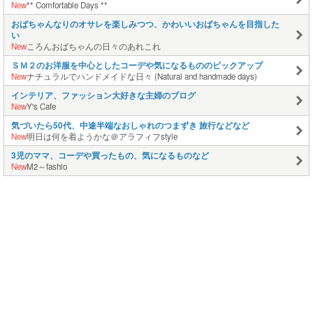
New
** Comfortable Days **
おばちゃんなりのオサレを楽しみつつ、かわいいおばちゃんを目指した
い
New
ころんおばちゃんの日々のあれこれ
ＳＭ２のお洋服を中心としたコーデや気になるもののピックアップ
New
ナチュラルでハンドメイドな日々 (Natural and handmade days)
インテリア、ファッション大好きな主婦のブログ
New
Y's Cafe
気づいたら50代、中途半端なおしゃれのつまずき 旅行などなど
New
明日は何を着ようかな＠アラフィフstyle
3児のママ、コーデや買ったもの、気になるものなど
New
M2～fashio
パウダーファンデ
2026.04.13
みんなの注目記事
04/12 New