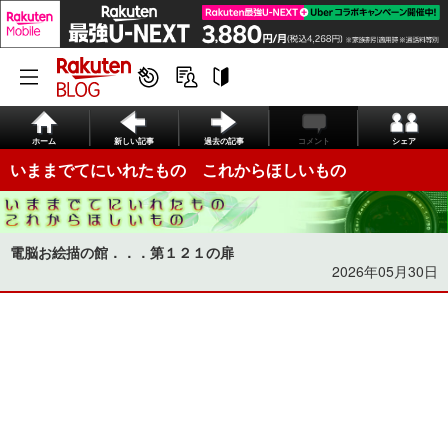
ホーム
新しい記事
過去の記事
コメント
シェア
いままでてにいれたもの これからほしいもの
電脳お絵描の館．．．第１２１の扉
2026年05月30日