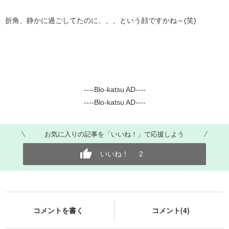
折角、静かに過ごしてたのに、、、という顔ですかね～(笑)
----Blo-katsu AD----
----Blo-katsu AD----
お気に入りの記事を「いいね！」で応援しよう
いいね！
2
コメントを書く
コメント(4)