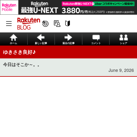
ホーム
新しい記事
過去の記事
コメント
シェア
ゆきさき良好♪
今日はそこか～。。
June 9, 2026