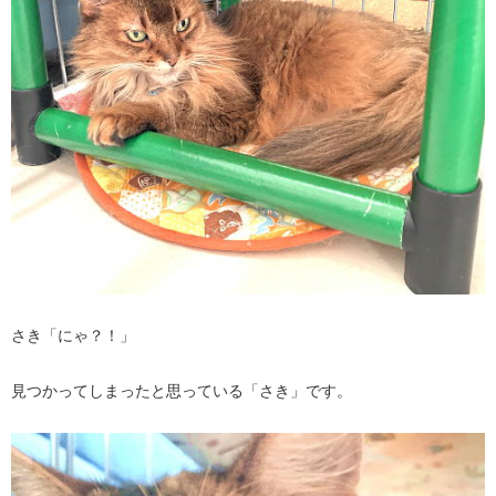
さき「にゃ？！」
見つかってしまったと思っている「さき」です。