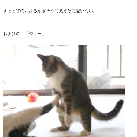
きっと裸のおさるが寒そうに見えたに違いない。
おまけの 「ジョー」