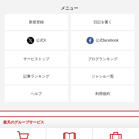
メニュー
新規登録
日記を書く
公式X
公式facebook
サービストップ
ブログランキング
記事ランキング
ジャンル一覧
ヘルプ
利用規約
楽天のグループサービス