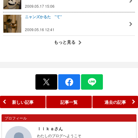
2009.05.17 15:06
ニャンズかるた ”て”
2009.05.16 12:41
もっと見る
新しい記事
記事一覧
過去の記事
プロフィール
ｌｉｋａさん
わたしのブログへようこそ