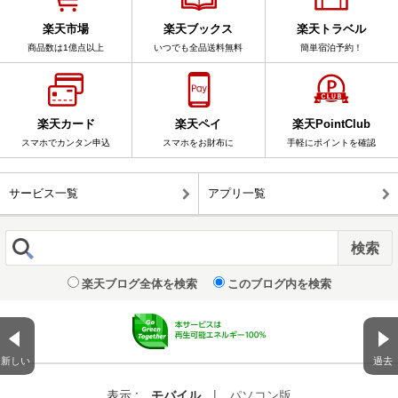
楽天市場
楽天ブックス
楽天トラベル
商品数は1億点以上
いつでも全品送料無料
簡単宿泊予約！
楽天カード
楽天ペイ
楽天PointClub
スマホでカンタン申込
スマホをお財布に
手軽にポイントを確認
サービス一覧
アプリ一覧
楽天ブログ全体を検索
このブログ内を検索
新しい
過去
表示 :
モバイル
|
パソコン版