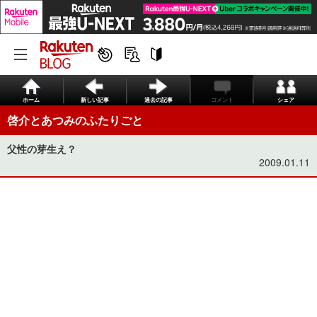
ホーム
新しい記事
過去の記事
コメント
シェア
啓介とあつみのふたりごと
父性の芽生え？
2009.01.11