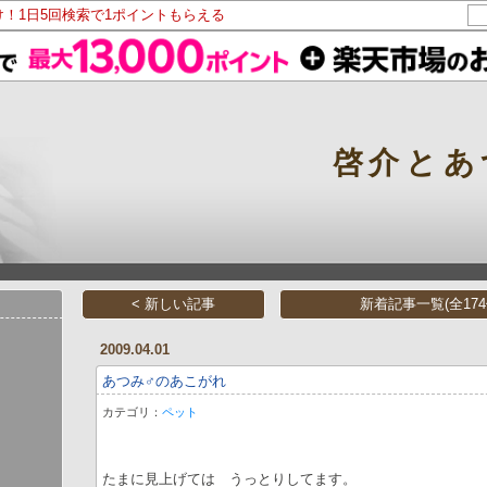
け！1日5回検索で1ポイントもらえる
啓介とあ
< 新しい記事
新着記事一覧(全174
2009.04.01
あつみ♂のあこがれ
カテゴリ：
ペット
たまに見上げては うっとりしてます。