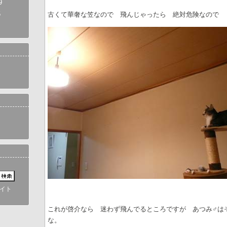
9
5
古くて華奢な笠なので 飛んじゃったら 絶対危険なので 
イト
これが啓介なら 迷わず飛んでるところですが あつみ♂は
な。