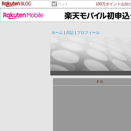
100万ポイント山分
ペット
ホーム
|
日記
|
プロフィール
PR