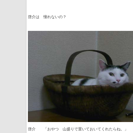
啓介は 憧れないの？
啓介 「おやつ 山盛りで置いておいてくれたらね。」