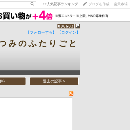
>>
人気記事ランキング
ブログを作成
楽天市場
096683
【フォローする】
【ログイン】
【毎日開催】
つみのふたりごと
15記事にいいね！で1ポイント
10秒滞在
いいね!
--
/
--
件)
過去の記事 >