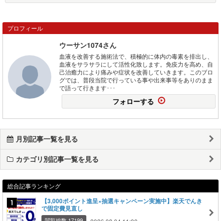
プロフィール
ウーサン1074さん
血液を改善する施術法で、積極的に体内の毒素を排出し、
血液をサラサラにして活性化致します。免疫力を高め、自
己治癒力により痛みや症状を改善していきます。このブロ
グでは、普段当院で行っている事や出来事等をありのまま
で語って行きます･･･
フォローする
月別記事一覧を見る
カテゴリ別記事一覧を見る
総合記事ランキング
【3,000ポイント進呈×抽選キャンペーン実施中】楽天でんき
で固定費見直し
閲覧総数 17199