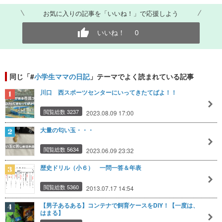
お気に入りの記事を「いいね！」で応援しよう
いいね！
0
同じ「#
小学生ママの日記
」テーマでよく読まれている記事
川口 西スポーツセンターにいってきたてばよ！！
閲覧総数 3237
2023.08.09 17:00
大量の匂い玉・・・
閲覧総数 5634
2023.06.09 23:32
歴史ドリル（小６） 一問一答＆年表
閲覧総数 5360
2013.07.17 14:54
【男子あるある】コンテナで飼育ケースをDIY！【一度は、
はまる】