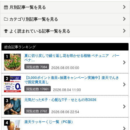
月別記事一覧を見る
カテゴリ別記事一覧を見る
よく読まれている記事一覧を見る
総合記事ランキング
夏に切り戻しで繰り返し花を咲かせる植物 ペチュニア バー
ベナ…
閲覧総数 7084
2026.08.05 00:00
【3,000ポイント進呈×抽選キャンペーン実施中】楽天でんき
で固定費見直し
閲覧総数 17661
2026.08.04 11:00
元気だったK子・心配なT子・せともの市2026
閲覧総数 2762
2026.08.06 22:54
楽天ラッキーくじ一覧（PC版）