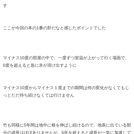
す
ここが今回の本の1番の肝だなと感じたポイントでした
マイナス10度の部屋の中で、一度ずつ室温が上がって行く場面で、
0度を超えると急に氷が溶け出すように
マイナス10度からマイナス１度までの期間は何の変化がなくてもじ
っとただ待ち続けなくては行けません
竹も同様に5年間は地中に根を伸ばし続けるので、地表に出ている部
分の成長はほぼありませんが、5年を超えると成長が一気に加速して