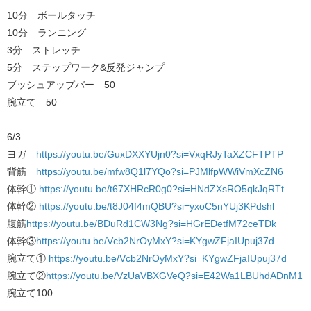
10分 ボールタッチ
10分 ランニング
3分 ストレッチ
5分 ステップワーク&反発ジャンプ
ブッシュアップバー 50
腕立て 50
6/3
ヨガ
https://youtu.be/GuxDXXYUjn0?si=VxqRJyTaXZCFTPTP
背筋
https://youtu.be/mfw8Q1l7YQo?si=PJMlfpWWiVmXcZN6
体幹①
https://youtu.be/t67XHRcR0g0?si=HNdZXsRO5qkJqRTt
体幹②
https://youtu.be/t8J04f4mQBU?si=yxoC5nYUj3KPdshl
腹筋
https://youtu.be/BDuRd1CW3Ng?si=HGrEDetfM72ceTDk
体幹③
https://youtu.be/Vcb2NrOyMxY?si=KYgwZFjaIUpuj37d
腕立て①
https://youtu.be/Vcb2NrOyMxY?si=KYgwZFjaIUpuj37d
腕立て②
https://youtu.be/VzUaVBXGVeQ?si=E42Wa1LBUhdADnM1
腕立て100