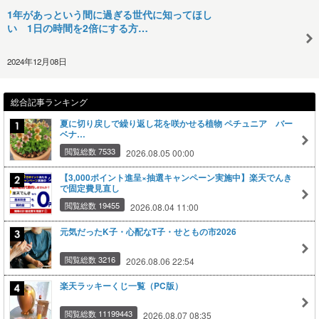
1年があっという間に過ぎる世代に知ってほし
い 1日の時間を2倍にする方…
2024年12月08日
総合記事ランキング
夏に切り戻しで繰り返し花を咲かせる植物 ペチュニア バー
ベナ…
閲覧総数 7533
2026.08.05 00:00
【3,000ポイント進呈×抽選キャンペーン実施中】楽天でんき
で固定費見直し
閲覧総数 19455
2026.08.04 11:00
元気だったK子・心配なT子・せともの市2026
閲覧総数 3216
2026.08.06 22:54
楽天ラッキーくじ一覧（PC版）
閲覧総数 11199443
2026.08.07 08:35