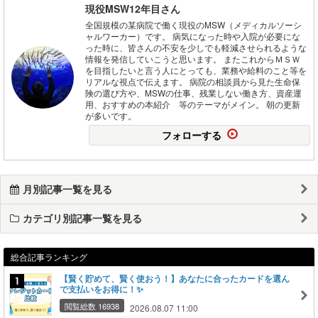
現役MSW12年目さん
全国規模の某病院で働く現役のMSW（メディカルソーシ
ャルワーカー）です。 病気になった時や入院が必要にな
った時に、皆さんの不安を少しでも軽減させられるような
情報を発信していこうと思います。 またこれからＭＳＷ
を目指したいと言う人にとっても、業務や給料のこと等を
リアルな視点で伝えます。 病院の相談員から見た生命保
険の選び方や、MSWの仕事、残業しない働き方、資産運
用、おすすめの本紹介 等のテーマがメイン。 朝の更新
が多いです。
フォローする
月別記事一覧を見る
カテゴリ別記事一覧を見る
総合記事ランキング
【賢く貯めて、賢く使おう！】あなたに合ったカードを選ん
で支払いをお得に！✨
閲覧総数 16938
2026.08.07 11:00