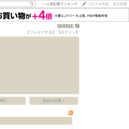
>>
人気記事ランキング
ブログを作成
楽天市場
314911
【フォローする】
【ログイン】
【毎日開催】
15記事にいいね！で1ポイント
10秒滞在
いいね!
--
/
--
件)
過去の記事 >