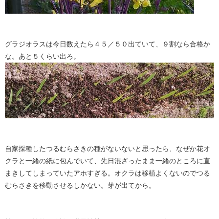
グラジオラスは今日数えたら４５／５０出ていて、９割なら合格か
な。あと５くらい出ろ。
自家採種したつるむらさきの種がないないと思ったら、なぜか花オ
クラと一緒の紙に包んでいて、先日混ざったまま一緒のところに直
まきしてしまっていたアホすぎる。オクラは移植よくないのでつる
むらさきを移動させるしかない。芽が出てから。