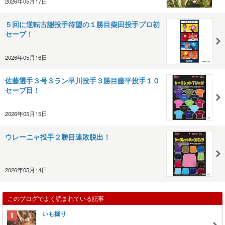
2026年05月17日
５回に逆転古謝投手待望の１勝目柴田投手プロ初
セーブ！
2026年05月16日
佐藤選手３号３ラン早川投手３勝目藤平投手１０
セーブ目！
2026年05月15日
ウレーニャ投手２勝目連敗脱出！
2026年05月14日
このブログでよく読まれている記事
いも掘り