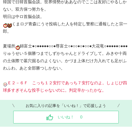
韓国で日韓首脳会談。世界情勢がああなのでここは友好にやるしか
ない。双方保つ努力を。
明日は中ロ首脳会談。
くまログ青森にうそ投稿した人を特定し警察に通報したと宗一
郎。
夏場所
錦富士●○●●●●●○○●尊富士○●○○●○●○○●大花竜○●●●●●○●●●
りゅうせい５個勝つまでしずかちゃんとドライブして。みきや十両
の土俵際で墓穴掘るのよくない。かづま上体だけ力入れても足がふ
わふわ。あと全部勝つしかない。
Ｅ２－６Ｆ こっち１２安打であっち７安打なのよ。しょじぴ四
球多すぎそんな投手じゃないのに。判定辛かったかな。
お気に入りの記事を「いいね！」で応援しよう
いいね！
0