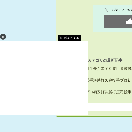
お気に入りの
×
[T.R.G.Eagles] カテゴリの最新記事
岸投手７回１失点鷲７０勝目連敗脱
８回平良選手決勝打久谷投手プロ初
繁永選手プロ初安打決勝打庄司投手