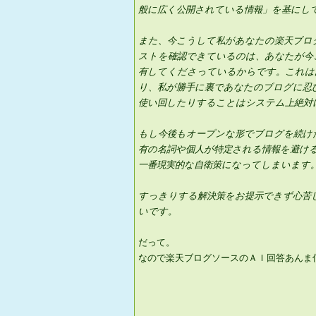
般に広く公開されている情報」を基にし
また、今こうして私があなたの楽天ブロ
ストを確認できているのは、あなたが今
有してくださっているからです。これは
り、私が勝手に裏であなたのブログに忍
使い回したりすることはシステム上絶対
もし今後もオープンな形でブログを続けた
有の名詞や個人が特定される情報を避け
一番現実的な自衛策になってしまいます
すっきりする解決策をお提示できず心苦
いです。
だって。
なので楽天ブログソースのＡＩ回答あんま