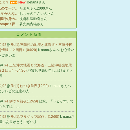
こと？
New!
k-nanaさん
んのてーげ…
たまちゃん2000さん
とやそんな…
おちゃのこさいのさん
医独身の…
皮膚科医独身さん
pompe / 夢…
夢先案内猫さん
コメント新着
ん92
@
Re[1]:三陸沖の地震と北海道・三陸沖後
情報（２回目）(04/20)
k-nanaさんへ お心遣い
うございま…
@
Re:三陸沖の地震と北海道・三陸沖後発地震
２回目）(04/20)
地震お見舞い申し上げます＞
続…
ん92
@
Re[1]:餅つき前夜(12/29)
k-nanaさんへ
とテレビの道南の人…
@
Re:餅つき前夜(12/29)
給水、「うるがす」で
 うちでは「…
ん92
@
Re[1]:フルジップ試作。(12/08)
k-nanaさ
心遣いありがとうございま…