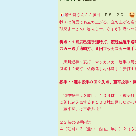
鷲の皆さん２２勝目
Ｅ８－２Ｇ
我々は何度でも立ち上がる。立ち上がる姿
凱旋まーさんに恩返しー。さすがに勝つべ
得点：１回辰己選手適時打、渡邊佳選手適
スカー選手適時打、６回マッカスカー選手
黒川選手３安打、マッカスカー選手３号
良選手２安打、佐藤選手村林選手１安打１
投手：○瀧中投手８回２失点、藤平投手１
瀧中投手は３勝目。１０９球、４被安打
に苦しみ失点するも１００球に達しなかっ
藤平投手は三者凡退！
２２勝の投手内訳
４（荘司）３（瀧中、西垣、早川）２（ウ