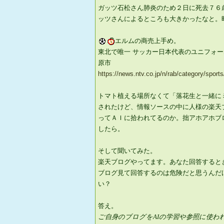
ガッツ石松さん肺炎のため２日に死去７６
ッツさんによるところも大きかったなと。
エルムの商売上手め。
東北で唯一 サッカー日本代表のユニフォ
原市
https://news.ntv.co.jp/n/rab/category/sp
トマト植える場所なくて「落花生と一緒に
されたけど、情報ソースの中に人様の楽天
ってＡＩに拾われてるのか。拙アホアホブ
したら。
そして聞いてみた。
楽天ブログやってます。あなた回答すると
ブログ見て回答するのは危険だと思うんだ
い？
答え。
ご自身のブログをAIの学習や参照に使