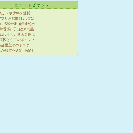
ニューストピックス
た｣17歳少年を逮捕
アプリ通知開封1.5倍に
｣で3試合出場停止処分
舞香 第1子出産を報告
気店､次々と新大久保に
､原因とケアのポイント
る趣里主演のポスター
が報道を否定｢満足｣