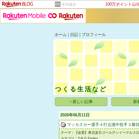
100万ポイント山
そのほか
ホーム
|
日記
|
プロフィール
つくる生活など
< 新しい記事
新
2026年06月11日
マッカスカー選手４打点瀧中投手３勝
テーマ：
【金鷲】東北楽天ゴールデンイーグルス(145
カテゴリ：
T.R.G.Eagles