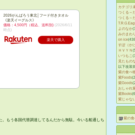
。
カテゴリ
つくる～
2026がんばろう東北│フード付きタオル
つくる～
《楽天イーグルス》
T.R.G.Eag
価格：4,500円（税込、送料別)
(2026/6/11
よのなか
(
時点)
みのまわ
on ice
(43
楽天で購入
すぽ（か
ＨＶＹＮ
(
いつもこ
(
見たもの
以下改装
紫の食べ
紫Foods
(
紫Goods
(
おしゃれ
紫Books
(6
紫じゃな
紫の食
た。もう各国代替調達してるんだから無駄。今いる船通しち