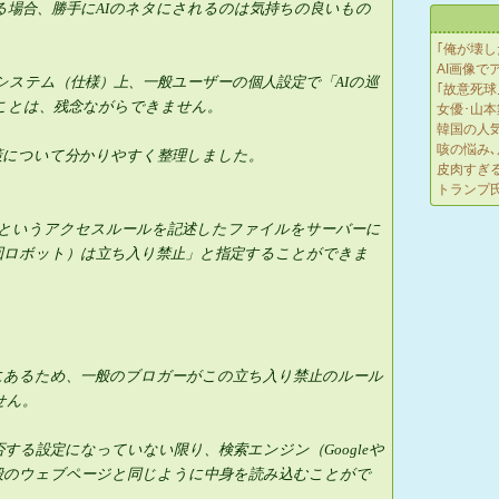
る場合、勝手にAIのネタにされるのは気持ちの良いもの
｢俺が壊し
AI画像で
ステム（仕様）上、一般ユーザーの個人設定で「AIの巡
｢故意死球
ことは、残念ながらできません。
女優･山本
韓国の人
咳の悩み
策について分かりやすく整理しました。
皮肉すぎ
トランプ氏
.txt」というアクセスルールを記述したファイルをサーバーに
回ロボット）は立ち入り禁止」と指定することができま
にあるため、一般のブロガーがこの立ち入り禁止のルール
ません。
する設定になっていない限り、検索エンジン（Googleや
、一般のウェブページと同じように中身を読み込むことがで