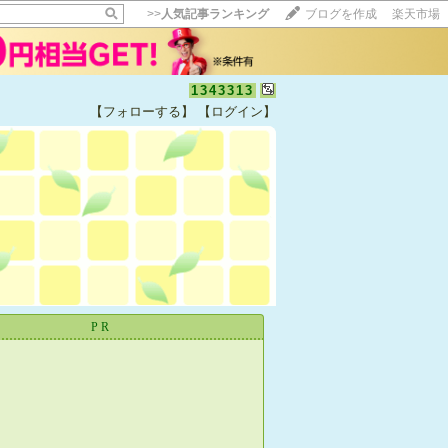
>>
人気記事ランキング
ブログを作成
楽天市場
1343313
【フォローする】
【ログイン】
【毎日開催】
15記事にいいね！で1ポイント
10秒滞在
いいね!
--
/
--
PR