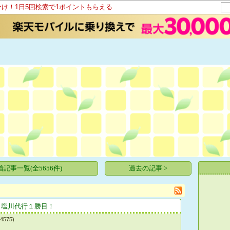
分け！1日5回検索で1ポイントもらえる
着記事一覧(全5656件)
過去の記事 >
目塩川代行１勝目！
75)