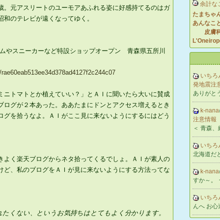
余計な
歳。元アスリートのユーモアあふれる姿に好感持てるのはガ
たまちゃ
昭和のテレビが遠くなってゆく。
あんなこ
皮膚科
L'Oneiro
ームやスニーカーなど特設ショップオープン 青森県五所川
orts/rae60eab513ee34d378ad4127f2c244c07
いちろ
発地震注意
ありがと
ミニトマトとか植えていい？」とＡＩに聞いたら大いに賛成
ブログが２本あった。ああたまにドンとアクセス増えるとき
k-nana
ログを拾うなよ。ＡＩがここ見に来ないようにするにはどう
注意情報（
＜ 青森、
いちろ
北海道だ
きよく楽天ブログからネタ拾ってくるでしょ。ＡＩが素人の
けど、私のブログをＡＩが見に来ないようにする方法ってな
k-nana
すか～。
いちろ
んへ お
われたくない、というお気持ちはとてもよく分かります。