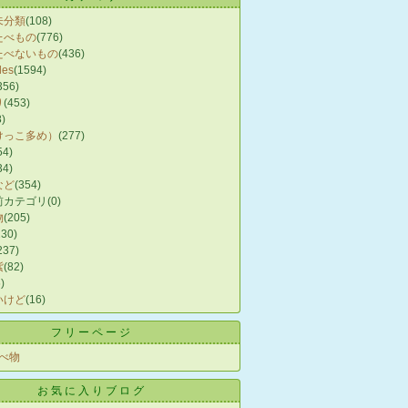
未分類
(108)
たべもの
(776)
たべないもの
(436)
les
(1594)
356)
り
(453)
8)
けっこ多め）
(277)
54)
34)
など
(354)
前カテゴリ
(0)
物
(205)
230)
237)
紫
(82)
)
いけど
(16)
フリーページ
べ物
お気に入りブログ