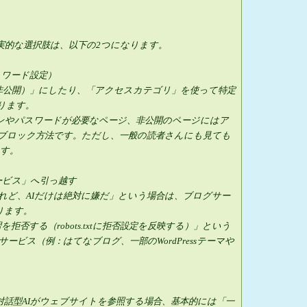
実的な選択肢は、以下の2つになります。
スワード設定）
非公開）」にしたり、「アクセスカテゴリ」を使って特定
ります。
インやパスワードが必要なページ、非公開のページにはア
ブロック方法です。ただし、一般の読者さんにも見ても
す。
サービス」へ引っ越す
れど、AIだけは絶対に嫌だ」という場合は、ブログサー
ります。
拒否する（robots.txtに拒否設定を反映する）」という
ビス（例：はてなブログ、一部のWordPressテーマや
。
る対話型AIがウェブサイトを参照する場合、基本的には「一