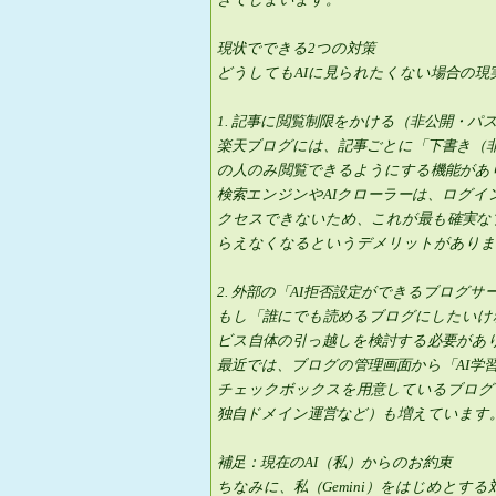
現状でできる2つの対策
どうしてもAIに見られたくない場合の現
1. 記事に閲覧制限をかける（非公開・パ
楽天ブログには、記事ごとに「下書き（
の人のみ閲覧できるようにする機能があ
検索エンジンやAIクローラーは、ログ
クセスできないため、これが最も確実な
らえなくなるというデメリットがありま
2. 外部の「AI拒否設定ができるブログ
もし「誰にでも読めるブログにしたいけ
ビス自体の引っ越しを検討する必要があ
最近では、ブログの管理画面から「AI学習を
チェックボックスを用意しているブログサー
独自ドメイン運営など）も増えています
補足：現在のAI（私）からのお約束
ちなみに、私（Gemini）をはじめとす