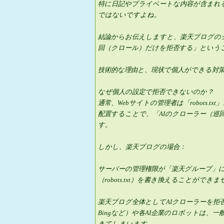
特に日記やプライベートな内容が含まれ
ではないですよね。
結論からお伝えしますと、楽天ブログのシ
回（クロール）だけを拒否する」という
技術的な理由と、現状で個人ができる対
なぜ個人の設定で拒否できないのか？
通常、Webサイトの管理者は「robots
配置することで、「AIのクローラー（巡
す。
しかし、楽天ブログの場合：
サーバーの管理権限が「楽天グループ」
（robots.txt）を書き換えることができ
楽天ブログ全体としてAIクローラーを拒否
Bingなど）や各AI企業のロボットは
きてしまいます。