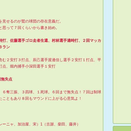
を見せるのが鷲の球団の存在意義だ。
と思って７回くらいから書き始め。
時打、佐藤選手ゴロ走者生還、村林選手適時打、２回マッカ
３ラン
含む２安打３打点、辰己選手渡邊佳し選手２安打１打点、平
打点、堀内捕手小深田選手１安打
回無失点
、６奪三振、３四球、１死球。６回まで無失点！７回は制球
たこともあり８回もマウンドに上がる心意気よ！
レーニャ、加治屋、宋）1（古謝、柴田、藤井）