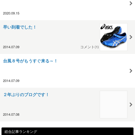
2020.09.15
早い到着でした！
2014.07.09
コメント(1)
台風８号がもうすぐ来る～！
2014.07.09
２年ぶりのブログです！
2014.07.08
総合記事ランキング