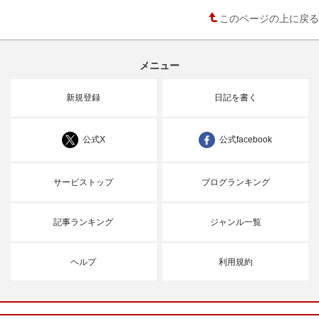
このページの上に戻る
メニュー
新規登録
日記を書く
公式X
公式facebook
サービストップ
ブログランキング
記事ランキング
ジャンル一覧
ヘルプ
利用規約