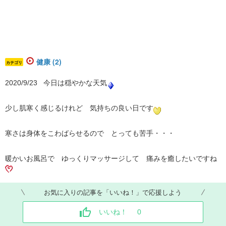
健康 (2)
カテゴリ
2020/9/23 今日は穏やかな天気
少し肌寒く感じるけれど 気持ちの良い日です
寒さは身体をこわばらせるので とっても苦手・・・
暖かいお風呂で ゆっくりマッサージして 痛みを癒したいですね
お気に入りの記事を「いいね！」で応援しよう
いいね！
0