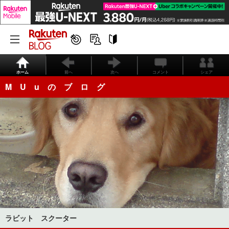
ホーム
前へ
次へ
コメント
シェア
M U u の ブ ロ グ
ラビット スクーター