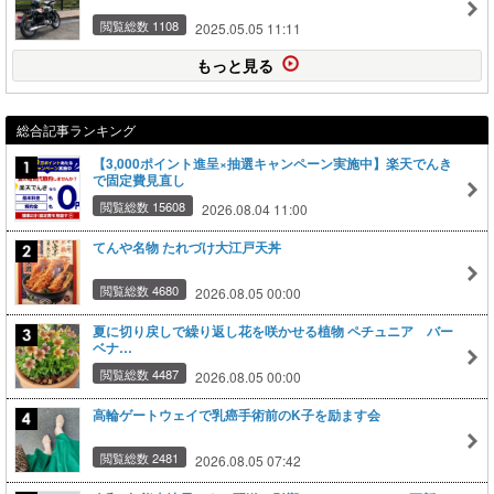
閲覧総数 1108
2025.05.05 11:11
もっと見る
総合記事ランキング
【3,000ポイント進呈×抽選キャンペーン実施中】楽天でんき
で固定費見直し
閲覧総数 15608
2026.08.04 11:00
てんや名物 たれづけ大江戸天丼
閲覧総数 4680
2026.08.05 00:00
夏に切り戻しで繰り返し花を咲かせる植物 ペチュニア バー
ベナ…
閲覧総数 4487
2026.08.05 00:00
高輪ゲートウェイで乳癌手術前のK子を励ます会
閲覧総数 2481
2026.08.05 07:42