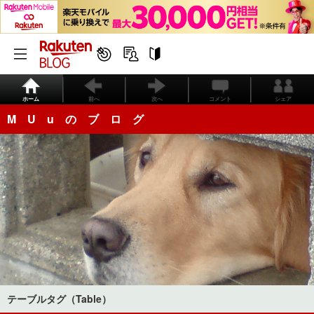
ホーム
前へ
次へ
コメント
シェア
M U u の ブ ロ グ
テーブルタグ（Table）