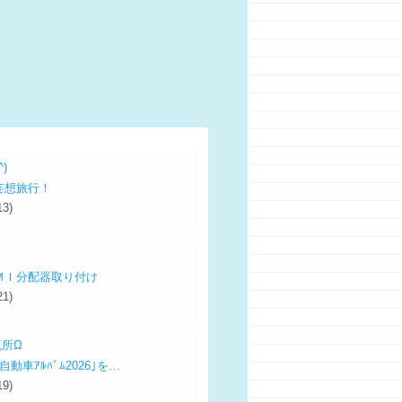
)
妄想旅行！
13)
ＭＩ分配器取り付け
21)
流所Ω
動車ｱﾙﾊﾞﾑ2026｣を…
19)