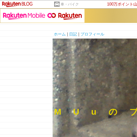
100万ポイント
車・バイク
ホーム
|
日記
|
プロフィール
M U u の 