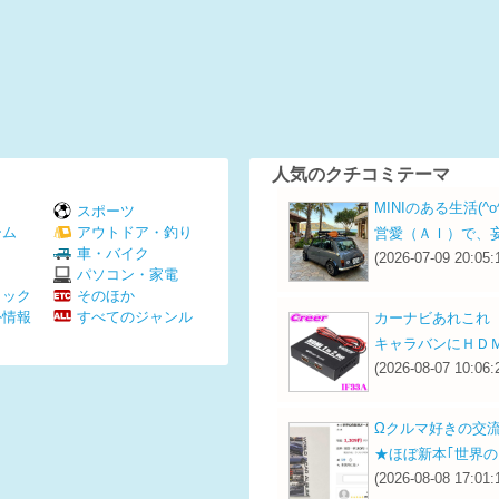
人気のクチコミテーマ
MINIのある生活(^o^
スポーツ
ーム
アウトドア・釣り
営愛（ＡＩ）で、
Ｖ
車・バイク
(2026-07-09 20:05:
パソコン・家電
ミック
そのほか
外情報
すべてのジャンル
カーナビあれこれ
キャラバンにＨＤ
(2026-08-07 10:06:
Ωクルマ好きの交
★ほぼ新本｢世界の自
(2026-08-08 17:01: