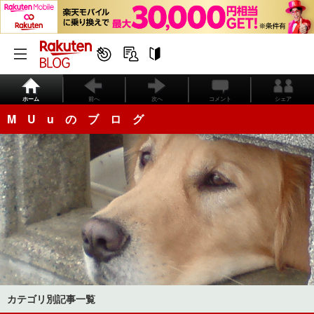
ホーム
前へ
次へ
コメント
シェア
M U u の ブ ロ グ
カテゴリ別記事一覧