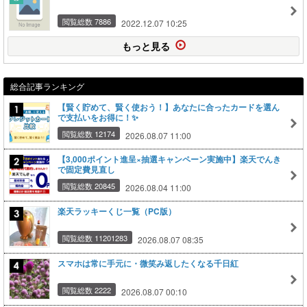
閲覧総数 7886
2022.12.07 10:25
もっと見る
総合記事ランキング
【賢く貯めて、賢く使おう！】あなたに合ったカードを選ん
で支払いをお得に！✨
閲覧総数 12174
2026.08.07 11:00
【3,000ポイント進呈×抽選キャンペーン実施中】楽天でんき
で固定費見直し
閲覧総数 20845
2026.08.04 11:00
楽天ラッキーくじ一覧（PC版）
閲覧総数 11201283
2026.08.07 08:35
スマホは常に手元に・微笑み返したくなる千日紅
閲覧総数 2222
2026.08.07 00:10