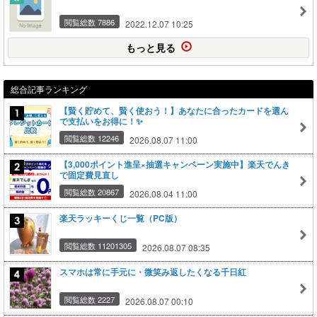
閲覧総数 7886
2022.12.07 10:25
もっと見る
総合記事ランキング
【賢く貯めて、賢く使おう！】あなたに合ったカードを選ん
で支払いをお得に！✨
閲覧総数 12246
2026.08.07 11:00
【3,000ポイント進呈×抽選キャンペーン実施中】楽天でんき
で固定費見直し
閲覧総数 20867
2026.08.04 11:00
楽天ラッキーくじ一覧（PC版）
閲覧総数 11201305
2026.08.07 08:35
スマホは常に手元に・微笑み返したくなる千日紅
閲覧総数 2227
2026.08.07 00:10