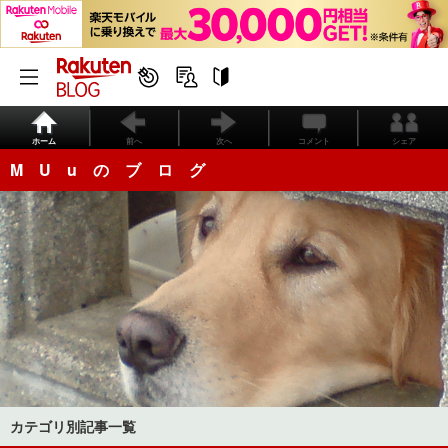
ホーム
前へ
次へ
コメント
シェア
M U u の ブ ロ グ
カテゴリ別記事一覧